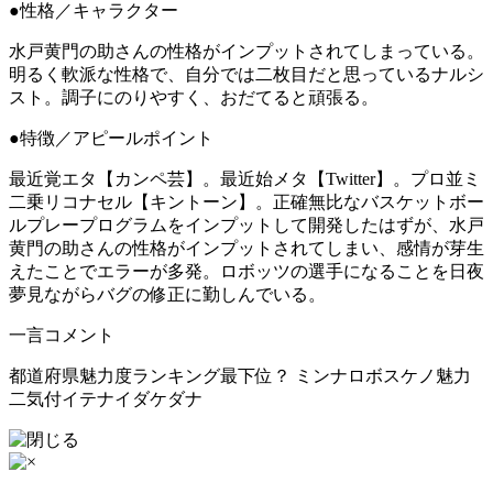
●性格／キャラクター
水戸黄門の助さんの性格がインプットされてしまっている。
明るく軟派な性格で、自分では二枚目だと思っているナルシ
スト。調子にのりやすく、おだてると頑張る。
●特徴／アピールポイント
最近覚エタ【カンペ芸】。最近始メタ【Twitter】。プロ並ミ
二乗リコナセル【キントーン】。正確無比なバスケットボー
ルプレープログラムをインプットして開発したはずが、水戸
黄門の助さんの性格がインプットされてしまい、感情が芽生
えたことでエラーが多発。ロボッツの選手になることを日夜
夢見ながらバグの修正に勤しんでいる。
一言コメント
都道府県魅力度ランキング最下位？ ミンナロボスケノ魅力
二気付イテナイダケダナ