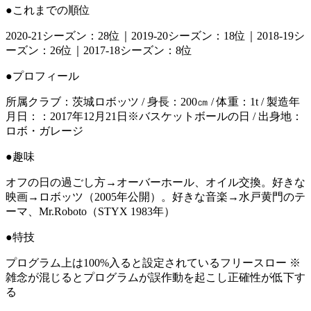
●これまでの順位
2020-21シーズン：28位｜2019-20シーズン：18位｜2018-19シ
ーズン：26位｜2017-18シーズン：8位
●プロフィール
所属クラブ：茨城ロボッツ / 身長：200㎝ / 体重：1t / 製造年
月日：：2017年12月21日※バスケットボールの日 / 出身地：
ロボ・ガレージ
●趣味
オフの日の過ごし方→オーバーホール、オイル交換。好きな
映画→ロボッツ（2005年公開）。好きな音楽→水戸黄門のテ
ーマ、Mr.Roboto（STYX 1983年）
●特技
プログラム上は100%入ると設定されているフリースロー ※
雑念が混じるとプログラムが誤作動を起こし正確性が低下す
る