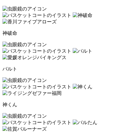
神破命
バルト
神くん