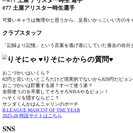
#77 土屋アリスター時生選手
可愛いキャラは無理やと思うから、足長いかっこいい方のキ
クラブスタッフ
「記録より記憶」という言葉を逃げ道にしていた過去の自分と決
♥りそにゃからの質問♥
おこづかいはいくら？
82円と言いたいところだけど現実的でないから820円だピョン
おこづかいは貯蓄する派？すべて使う派？
全部使うのを卒業してそろそろNISAやるピョン！
へそくりを隠すならどこ？
サンダくんかはんニャリンのポーチ
B.LEAGUE MASCOT OF THE YEAR
2025-26 特設サイトはこちら
SNS