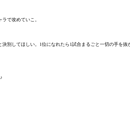
ャラで攻めていこ。
別​してほしい。​1位になれたら1試合まるごと一切​の手を
♪