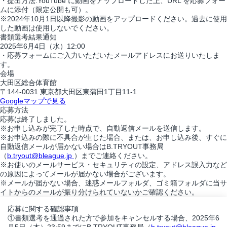
・提出方法:YouTube に動画をアップロードした上、URL を応募フォー
ムに添付（限定公開も可）。
※2024年10月1日以降撮影の動画をアップロードください。過去に使用
した動画は使用しないでください。
書類選考結果通知
2025年6月4日（水）12:00
・応募フォームにご入力いただいたメールアドレスにお送りいたしま
す。
会場
大田区総合体育館
〒144-0031 東京都大田区東蒲田1丁目11-1
Googleマップで見る
応募方法
応募は終了しました。
※お申し込みが完了した時点で、自動返信メールを送信します。
※お申込みの際に不具合が生じた場合、または、お申し込み後、すぐに
自動返信メールが届かない場合はB.TRYOUT事務局
（
b.tryout@bleague.jp
）までご連絡ください。
※お使いのメールサービス・セキュリティの設定、アドレス誤入力など
の原因によってメールが届かない場合がございます。
※メールが届かない場合、迷惑メールフォルダ、ゴミ箱フォルダに当サ
イトからのメールが振り分けられていないかご確認ください。
応募に関する確認事項
①書類選考を通過された方で参加をキャンセルする場合、2025年6