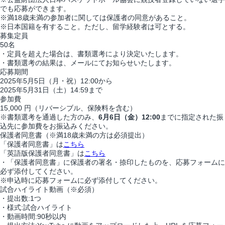
でも応募ができます。
※満18歳未満の参加者に関しては保護者の同意があること。
※日本国籍を有すること。ただし、留学経験者は可とする。
募集定員
50名
・定員を超えた場合は、書類選考により決定いたします。
・書類選考の結果は、メールにてお知らせいたします。
応募期間
2025年5月5日（月・祝）12:00から
2025年5月31日（土）14:59まで
参加費
15,000 円（リバーシブル、保険料を含む）
※書類選考を通過した方のみ、
6月6日（金）12:00
までに指定された振
込先に参加費をお振込みください。
保護者同意書
（※満18歳未満の方は必須提出）
「保護者同意書」は
こちら
「英語版保護者同意書」は
こちら
・「保護者同意書」に保護者の署名・捺印したものを、応募フォームに
必ず添付してください。
※申込時に応募フォームに必ず添付してください。
試合ハイライト動画
（※必須）
・提出数:1つ
・様式:試合ハイライト
・動画時間:90秒以内