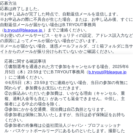
応募方法
応募は終了しました。
※お申し込みが完了した時点で、自動返信メールを送信します。
※お申込みの際に不具合が生じた場合、または、お申し込み後、すぐに
自動返信メールが届かない場合はB.TRYOUT事務局
（
b.tryout@bleague.jp
）までご連絡ください。
※お使いのメールサービス・セキュリティの設定、アドレス誤入力など
の原因によってメールが届かない場合がございます。
※メールが届かない場合、迷惑メールフォルダ、ゴミ箱フォルダに当サ
イトからのメールが振り分けられていないかご確認ください。
応募に関する確認事項
①書類選考を通過された方で参加をキャンセルする場合、2025年6
月5日（木）23:59までにB.TRYOUT事務局（
b.tryout@bleague.jp
）にご連絡ください。
※6月5日（木）23:59までに連絡がない場合、当日の参加の有無に
関わらず、参加費をお支払いただきます。
②お振込みいただいた参加費は、いかなる理由（キャンセル、重
複、過剰入金等も含む）があっても返金できません。※但し、主
催者による中止の場合を除く。
③参加にかかる交通費、宿泊費は自己負担となります。
④参加者は保険に加入いたしますが、当日は必ず保険証をお持ち
ください。
⑤参加者の肖像権は公益社団法人ジャパン・プロフェッショナ
ル・バスケットボールリーグにあるものといたします。撮影した