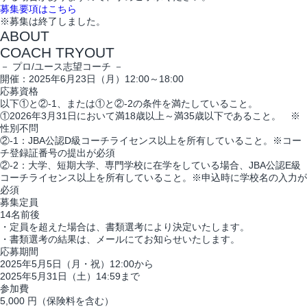
募集要項はこちら
※募集は終了しました。
ABOUT
COACH TRYOUT
－ プロ/ユース志望コーチ －
開催：2025年6月23日（月）12:00～18:00
応募資格
以下①と②-1、または①と②-2の条件を満たしていること。
①2026年3月31日において満18歳以上～満35歳以下であること。 ※
性別不問
②-1：JBA公認D級コーチライセンス以上を所有していること。※コー
チ登録証番号の提出が必須
②-2：大学、短期大学、専門学校に在学をしている場合、JBA公認E級
コーチライセンス以上を所有していること。※申込時に学校名の入力が
必須
募集定員
14名前後
・定員を超えた場合は、書類選考により決定いたします。
・書類選考の結果は、メールにてお知らせいたします。
応募期間
2025年5月5日（月・祝）12:00から
2025年5月31日（土）14:59まで
参加費
5,000 円（保険料を含む）