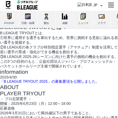
JP
B.LEAGUE
TRYOUT 2025
日程・結果
順位
成績
ニュース
クラブ
PICKUP
B.LEAGUE TRYOUT
とは？
B.LEAGUE TRYOUTとは、
①世界に通用する選手を輩出するため、世界に挑戦する意欲に溢れる若
い選手を発掘する。
②B.LEAGUEの各クラブが特別指定選手（アマチュア）制度を活用して
若い選手の育成・強化ができる機会を創出する。
③B.LEAGUE 2025-26シーズンに向けた選手の挑戦の機会を創出する。
この3つの目的のもと、公益社団法人ジャパン・プロフェッショナル・
バスケットボールリーグ主催で開催されています。
information
2025/4/30
「B.LEAGUE TRYOUT 2025」の募集要項を公開しました。
ABOUT
PLAYER TRYOUT
－ プロ志望選手 －
開催：2025年6月23日（月）12:00～18:00
応募資格
2026年3月31日において満26歳以下の男子であること。
※公益財団法人日本バスケットボール協会に競技者登録していない選手