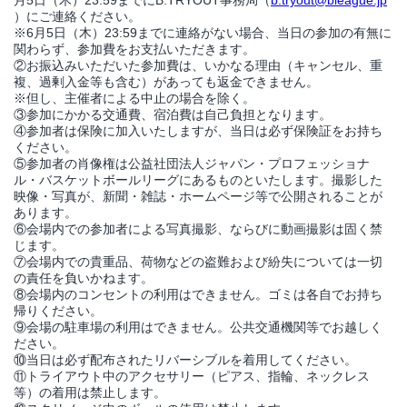
月5日（木）23:59までにB.TRYOUT事務局（
b.tryout@bleague.jp
）にご連絡ください。
※6月5日（木）23:59までに連絡がない場合、当日の参加の有無に
関わらず、参加費をお支払いただきます。
②お振込みいただいた参加費は、いかなる理由（キャンセル、重
複、過剰入金等も含む）があっても返金できません。
※但し、主催者による中止の場合を除く。
③参加にかかる交通費、宿泊費は自己負担となります。
④参加者は保険に加入いたしますが、当日は必ず保険証をお持ち
ください。
⑤参加者の肖像権は公益社団法人ジャパン・プロフェッショナ
ル・バスケットボールリーグにあるものといたします。撮影した
映像・写真が、新聞・雑誌・ホームページ等で公開されることが
あります。
⑥会場内での参加者による写真撮影、ならびに動画撮影は固く禁
じます。
⑦会場内での貴重品、荷物などの盗難および紛失については一切
の責任を負いかねます。
⑧会場内のコンセントの利用はできません。ゴミは各自でお持ち
帰りください。
⑨会場の駐車場の利用はできません。公共交通機関等でお越しく
ださい。
⑩当日は必ず配布されたリバーシブルを着用してください。
⑪トライアウト中のアクセサリー（ピアス、指輪、ネックレス
等）の着用は禁止します。