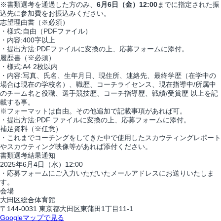
※書類選考を通過した方のみ、
6月6日（金）12:00
までに指定された振
込先に参加費をお振込みください。
志望理由書
（※必須）
・様式:自由（PDFファイル）
・内容:400字以上
・提出方法:PDFファイルに変換の上、応募フォームに添付。
履歴書
（※必須）
・様式:A4 2枚以内
・内容:写真、氏名、生年月日、現住所、連絡先、最終学歴（在学中の
場合は現在の学校名）、職歴、コーチライセンス、現在指導中/所属中
のチーム名と役職、選手競技歴、コーチ指導歴、戦績/受賞歴 以上を記
載する事。
※フォーマットは自由。その他追加で記載事項があれば可。
・提出方法:PDF ファイルに変換の上、応募フォームに添付。
補足資料
（※任意）
・これまでコーチングをしてきた中で使用したスカウティングレポート
やスカウティング映像等があれば添付ください。
書類選考結果通知
2025年6月4日（水）12:00
・応募フォームにご入力いただいたメールアドレスにお送りいたしま
す。
会場
大田区総合体育館
〒144-0031 東京都大田区東蒲田1丁目11-1
Googleマップで見る