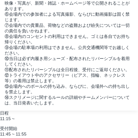
映像・写真が、新聞・雑誌・ホームページ等で公開されることが
あります。
⑥会場内での参加者による写真撮影、ならびに動画撮影は固く禁
じます。
⑦会場内での貴重品、荷物などの盗難および紛失については一切
の責任を負いかねます。
⑧会場内のコンセントの利用はできません。ゴミは各自でお持ち
帰りください。
⑨会場の駐車場の利用はできません。公共交通機関等でお越しく
ださい。
⑩当日は必ず内履き用シューズ・配布されたリバーシブルを着用
してください。
⑪配布されたリバーシブルは全日程後、受付にご返却ください。
⑫トライアウト中のアクセサリー（ピアス、指輪、ネックレス
等）の着用は禁止します。
⑬会場内へのボールの持ち込み、ならびに、会場外への持ち出し
を禁止します。
⑭スクリメージに関するルールの詳細やチームメンバーについて
は、当日発表いたします。
日程
11:15 ~
受付開始
11:45 ~ 11:55