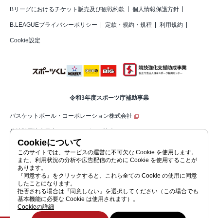
Bリーグにおけるチケット販売及び観戦約款
個人情報保護方針
B.LEAGUEプライバシーポリシー
定款・規約・規程
利用規約
Cookie設定
令和3年度スポーツ庁補助事業
バスケットボール・コーポレーション株式会社
公益財団法人日本バスケットボール協会（JBA）
Cookieについて
公益社団法人ジャパン・プロフェッショナル・バスケットボールリーグ（コ
このサイトでは、サービスの運営に不可欠な Cookie を使用します。
また、利用状況の分析や広告配信のために Cookie を使用することが
ーポレートサイト）
あります。
『同意する』をクリックすると、これら全ての Cookie の使用に同意
したことになります。
拒否される場合は『同意しない』を選択してください（この場合でも
公益社団法人ジャパン・プロフェッショナル・バスケットボールリーグ
基本機能に必要な Cookie は使用されます）。
JAPAN PROFESSIONAL BASKETBALL LEAGUE
Cookieの詳細
©JAPAN PROFESSIONAL BASKETBALL LEAGUE