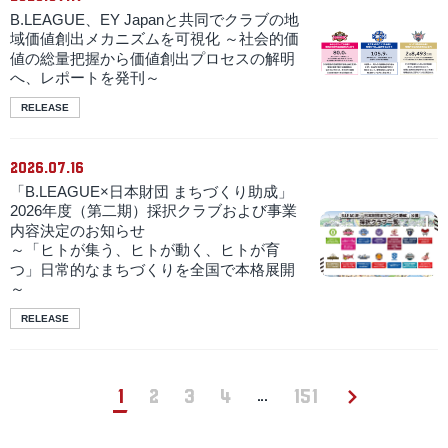
B.LEAGUE、EY Japanと共同でクラブの地
域価値創出メカニズムを可視化 ～社会的価
値の総量把握から価値創出プロセスの解明
へ、レポートを発刊～
RELEASE
2026.07.16
「B.LEAGUE×日本財団 まちづくり助成」
2026年度（第二期）採択クラブおよび事業
内容決定のお知らせ
～「ヒトが集う、ヒトが動く、ヒトが育
つ」日常的なまちづくりを全国で本格展開
～
RELEASE
1
2
3
4
151
…