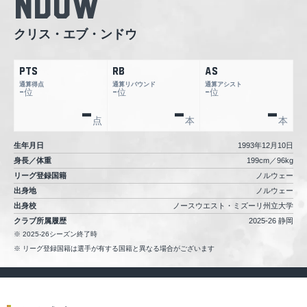
Ndow
クリス・エブ・ンドウ
PTS
RB
AS
通算得点
通算リバウンド
通算アシスト
位
位
位
-
-
-
-
-
-
点
本
本
生年月日
1993年12月10日
身長／体重
199cm／96kg
リーグ登録国籍
ノルウェー
出身地
ノルウェー
出身校
ノースウエスト・ミズーリ州立大学
クラブ所属履歴
2025-26 静岡
2025-26シーズン終了時
リーグ登録国籍は選手が有する国籍と異なる場合がございます