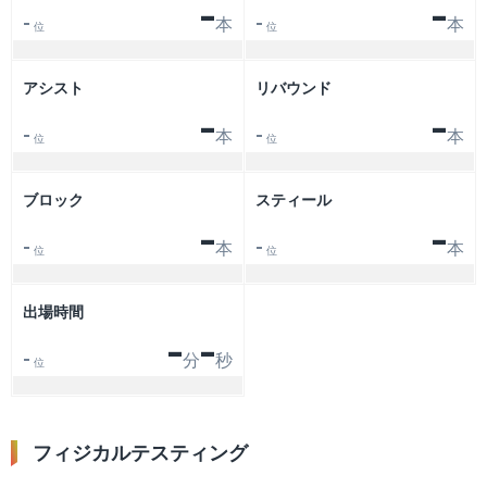
-
-
本
本
-
-
位
位
アシスト
リバウンド
-
-
本
本
-
-
位
位
ブロック
スティール
-
-
本
本
-
-
位
位
出場時間
-
-
分
秒
-
位
フィジカルテスティング