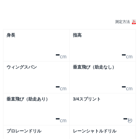
シーズン
測定方法
身長
指高
-
-
cm
cm
ウィングスパン
垂直飛び（助走なし）
-
-
cm
cm
垂直飛び（助走あり）
3/4スプリント
-
-
cm
秒
プロレーンドリル
レーンシャトルドリル