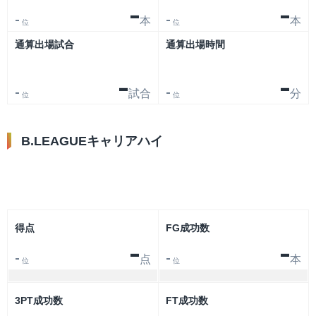
-
-
本
本
-
-
位
位
通算出場試合
通算出場時間
-
-
試合
分
-
-
位
位
B.LEAGUEキャリアハイ
リーグ
大会
得点
FG成功数
-
-
点
本
-
-
位
位
3PT成功数
FT成功数