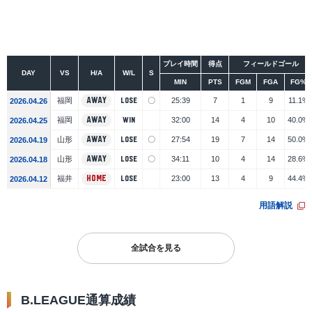
シーズン
大会
プレイ時間
得点
フィールドゴール
DAY
VS
H/A
W/L
S
MIN
PTS
FGM
FGA
FG%
福岡
AWAY
〇
25:39
7
1
9
11.1%
LOSE
2026.04.26
福岡
AWAY
32:00
14
4
10
40.0%
WIN
2026.04.25
山形
AWAY
〇
27:54
19
7
14
50.0%
LOSE
2026.04.19
山形
AWAY
〇
34:11
10
4
14
28.6%
LOSE
2026.04.18
福井
HOME
23:00
13
4
9
44.4%
LOSE
2026.04.12
用語解説
全試合を見る
B.LEAGUE通算成績