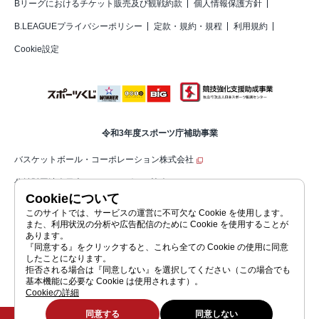
Bリーグにおけるチケット販売及び観戦約款
個人情報保護方針
B.LEAGUEプライバシーポリシー
定款・規約・規程
利用規約
Cookie設定
令和3年度スポーツ庁補助事業
バスケットボール・コーポレーション株式会社
公益財団法人日本バスケットボール協会（JBA）
Cookieについて
公益社団法人ジャパン・プロフェッショナル・バスケットボールリーグ（コ
このサイトでは、サービスの運営に不可欠な Cookie を使用します。
また、利用状況の分析や広告配信のために Cookie を使用することが
ーポレートサイト）
あります。
『同意する』をクリックすると、これら全ての Cookie の使用に同意
したことになります。
拒否される場合は『同意しない』を選択してください（この場合でも
公益社団法人ジャパン・プロフェッショナル・バスケットボールリーグ
基本機能に必要な Cookie は使用されます）。
JAPAN PROFESSIONAL BASKETBALL LEAGUE
Cookieの詳細
©JAPAN PROFESSIONAL BASKETBALL LEAGUE
同意する
同意しない