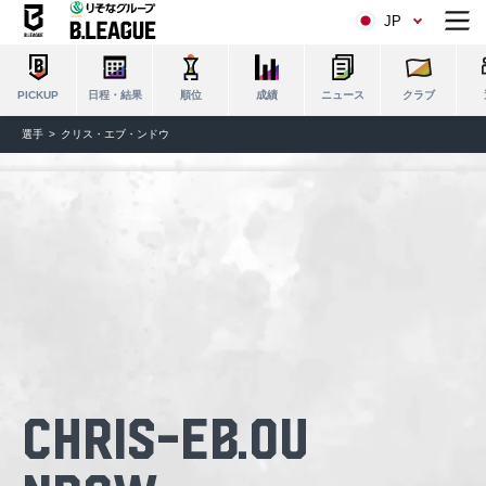
JP
日程・結果
順位
成績
ニュース
クラブ
PICKUP
選手
クリス・エブ・ンドウ
Chris-Ebou