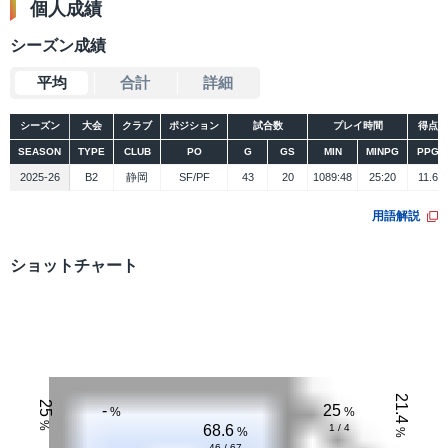
個人成績
シーズン成績
平均
合計
詳細
シーズン
大会
クラブ
ポジション
試合数
プレイ時間
得点
SEASON
TYPE
CLUB
PO
G
GS
MIN
MINPG
PPG
2025-26
B2
静岡
SF/PF
43
20
1089:48
25:20
11.6
用語解説
ショットチャート
シーズン
大会
データ
21.4
25
-
25
%
%
%
68.6
1 / 4
%
%
46 / 67