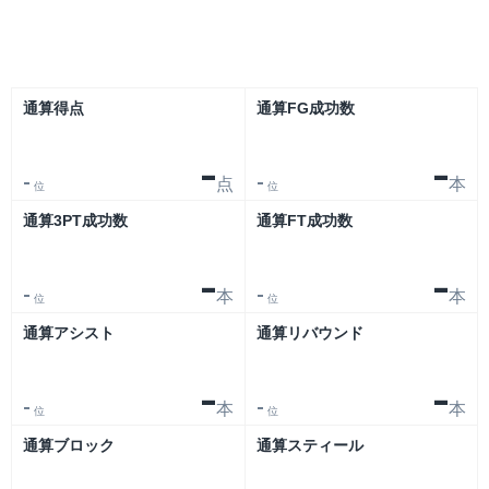
リーグ
大会
通算得点
通算FG成功数
-
-
点
本
-
-
位
位
通算3PT成功数
通算FT成功数
-
-
本
本
-
-
位
位
通算アシスト
通算リバウンド
-
-
本
本
-
-
位
位
通算ブロック
通算スティール