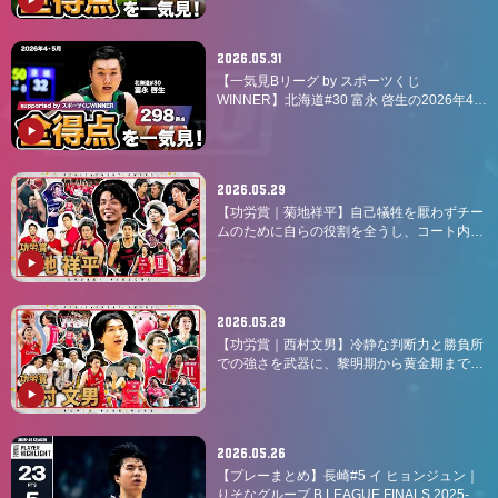
B.LEAGUE 2025-26 シーズン
2026.05.31
【一気見Bリーグ by スポーツくじ
WINNER】北海道#30 富永 啓生の2026年4・
5月の全得点まとめ｜りそなグループ
B.LEAGUE 2025-26 シーズン
2026.05.29
【功労賞｜菊地祥平】自己犠牲を厭わずチー
ムのために自らの役割を全うし、コート内外
で勝者のメンタリティを体現し続けた「兄
貴」
2026.05.29
【功労賞｜西村文男】冷静な判断力と勝負所
での強さを武器に、黎明期から黄金期までチ
ームを支え続けた「超Mr.ジェッツ」
2026.05.26
【プレーまとめ】長崎#5 イ ヒョンジュン｜
りそなグループ B.LEAGUE FINALS 2025-26