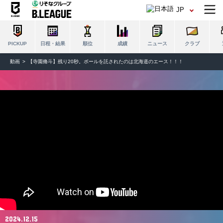
JP
日程・結果
順位
成績
ニュース
クラブ
PICKUP
動画
【寺園脩斗】残り20秒。ボールを託されたのは北海道のエース！！！
2024.12.15