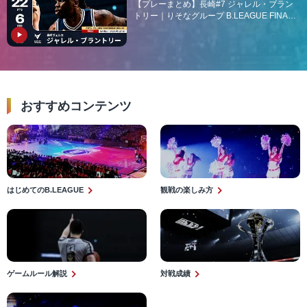
【プレーまとめ】長崎#7 ジャレル・ブラン
トリー｜りそなグループ B.LEAGUE FINALS
2025-26 GAME1｜05.23.2026 プロバスケ (B
リーグ)
おすすめコンテンツ​
はじめてのB.LEAGUE
観戦の楽しみ方
ゲームルール解説
対戦成績