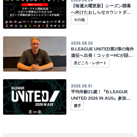
2026.08.04
【毎週火曜更新】シーズン開幕
へ向けたおしらせカウントダウ
ン
その他
2026.08.02
B.LEAGUE UNITED第2弾の海外
遠征へ出発！コッターHCが語る
NBL強豪への挑戦と成長への期
見どころ・レポート
待
2026.08.01
平均年齢21歳！『B.LEAGUE
UNITED 2026 IN AUS』参加選
手たちの意気込みをご紹介！
選手