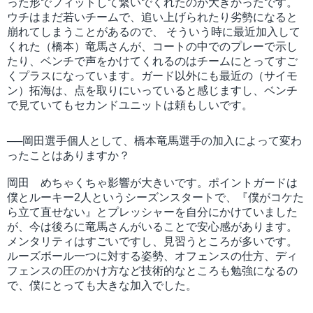
った形でフィットして繋いでくれたのが大きかったです。
ウチはまだ若いチームで、追い上げられたり劣勢になると
崩れてしまうことがあるので、 そういう時に最近加入して
くれた（橋本）竜馬さんが、コートの中でのプレーで示し
たり、ベンチで声をかけてくれるのはチームにとってすご
くプラスになっています。ガード以外にも最近の（サイモ
ン）拓海は、点を取りにいっていると感じますし、ベンチ
で見ていてもセカンドユニットは頼もしいです。
──岡田選手個人として、橋本竜馬選手の加入によって変わ
ったことはありますか？
岡田 めちゃくちゃ影響が大きいです。ポイントガードは
僕とルーキー2人というシーズンスタートで、『僕がコケた
ら立て直せない』とプレッシャーを自分にかけていました
が、今は後ろに竜馬さんがいることで安心感があります。
メンタリティはすごいですし、見習うところが多いです。
ルーズボール一つに対する姿勢、オフェンスの仕方、ディ
フェンスの圧のかけ方など技術的なところも勉強になるの
で、僕にとっても大きな加入でした。