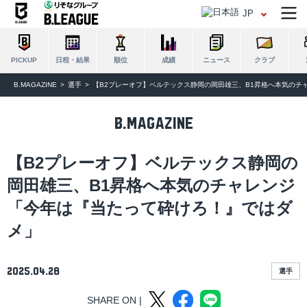
JP
日程・結果
順位
成績
ニュース
クラブ
PICKUP
B.MAGAZINE
選手
【B2プレーオフ】ベルテックス静岡の岡田雄三、B1昇格へ本気のチ
B.MAGAZINE
【B2プレーオフ】ベルテックス静岡の
岡田雄三、B1昇格へ本気のチャレンジ
「今年は『当たって砕けろ！』ではダ
メ」
2025.04.28
選手
SHARE ON |