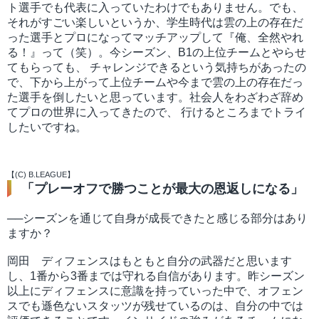
ト選手でも代表に入っていたわけでもありません。でも、
それがすごい楽しいというか、学生時代は雲の上の存在だ
った選手とプロになってマッチアップして『俺、全然やれ
る！』って（笑）。今シーズン、B1の上位チームとやらせ
てもらっても、 チャレンジできるという気持ちがあったの
で、下から上がって上位チームや今まで雲の上の存在だっ
た選手を倒したいと思っています。社会人をわざわざ辞め
てプロの世界に入ってきたので、 行けるところまでトライ
したいですね。
【(C) B.LEAGUE】
「プレーオフで勝つことが最大の恩返しになる」
──シーズンを通じて自身が成長できたと感じる部分はあり
ますか？
岡田 ディフェンスはもともと自分の武器だと思います
し、1番から3番までは守れる自信があります。昨シーズン
以上にディフェンスに意識を持っていった中で、オフェン
スでも遜色ないスタッツが残せているのは、自分の中では