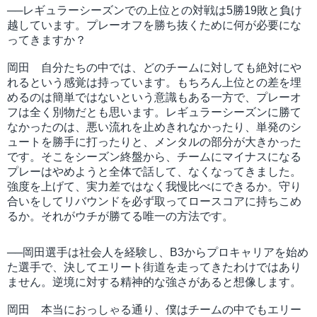
──レギュラーシーズンでの上位との対戦は5勝19敗と負け
越しています。プレーオフを勝ち抜くために何が必要にな
ってきますか？
岡田 自分たちの中では、どのチームに対しても絶対にや
れるという感覚は持っています。もちろん上位との差を埋
めるのは簡単ではないという意識もある一方で、プレーオ
フは全く別物だとも思います。レギュラーシーズンに勝て
なかったのは、悪い流れを止めきれなかったり、単発のシ
ュートを勝手に打ったりと、メンタルの部分が大きかった
です。そこをシーズン終盤から、チームにマイナスになる
プレーはやめようと全体で話して、なくなってきました。
強度を上げて、実力差ではなく我慢比べにできるか。守り
合いをしてリバウンドを必ず取ってロースコアに持ちこめ
るか。それがウチが勝てる唯一の方法です。
──岡田選手は社会人を経験し、B3からプロキャリアを始め
た選手で、決してエリート街道を走ってきたわけではあり
ません。逆境に対する精神的な強さがあると想像します。
岡田 本当におっしゃる通り、僕はチームの中でもエリー