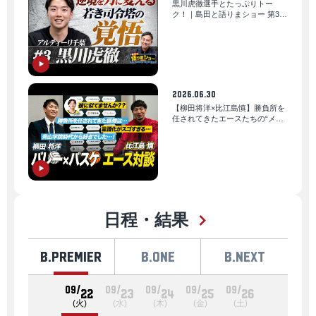
黒川虎徹選手とたっぷりトー
ク！｜島田と語りまショー 第35
回
2026.06.30
【柳田将洋×比江島慎】勝負所を
任されてきたエースたちの“メン
タリティ”｜B.LEAGUE AWARD
SHOW 2025-26
日程・結果
B.PREMIER
B.ONE
B.NEXT
09/
09/
09/
09/
09/
22
23
24
25
26
(火)
(水)
(木)
(金)
(土)