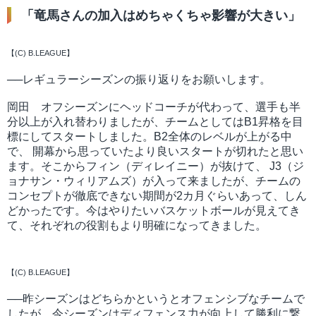
「竜馬さんの加入はめちゃくちゃ影響が大きい」
【(C) B.LEAGUE】
──レギュラーシーズンの振り返りをお願いします。
岡田 オフシーズンにヘッドコーチが代わって、選手も半
分以上が入れ替わりましたが、チームとしてはB1昇格を目
標にしてスタートしました。B2全体のレベルが上がる中
で、 開幕から思っていたより良いスタートが切れたと思い
ます。そこからフィン（ディレイニー）が抜けて、 J3（ジ
ョナサン・ウィリアムズ）が入って来ましたが、チームの
コンセプトが徹底できない期間が2カ月ぐらいあって、しん
どかったです。今はやりたいバスケットボールが見えてき
て、それぞれの役割もより明確になってきました。
【(C) B.LEAGUE】
──昨シーズンはどちらかというとオフェンシブなチームで
したが、今シーズンはディフェンス力が向上して勝利に繋