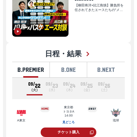
【柳田将洋×比江島慎】勝負所を
任されてきたエースたちの“メン
タリティ”｜B.LEAGUE AWARD
SHOW 2025-26
日程・結果
B.PREMIER
B.ONE
B.NEXT
09/
09/
09/
09/
09/
22
23
24
25
26
(火)
(水)
(木)
(金)
(土)
東京都
トヨタA
14:00
A東京
琉球
A東
見どころ
チケット購入