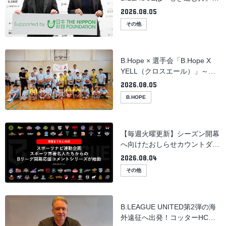
日本財団とともに地域と社会を
2026.08.05
支える存在に
その他
B.Hope × 選手会「B.Hope X
YELL（クロスエール）」～宮
崎大学医学部附属病院訪問・交
2026.08.05
流イベント ～
B.HOPE
【毎週火曜更新】シーズン開幕
へ向けたおしらせカウントダウ
ン
2026.08.04
その他
B.LEAGUE UNITED第2弾の海
外遠征へ出発！コッターHCが