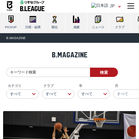
JP
日程・結果
順位
成績
ニュース
クラブ
PICKUP
B.MAGAZINE
B.MAGAZINE
カテゴリ
クラブ
年
月