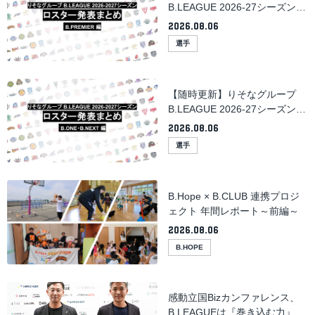
B.LEAGUE 2026-27シーズンの
ロスター発表まとめ
2026.08.06
（B.PREMIER）
選手
【随時更新】りそなグループ
B.LEAGUE 2026-27シーズンの
ロスター発表まとめ（B.ONE・
2026.08.06
B.NEXT）
選手
B.Hope × B.CLUB 連携プロジ
ェクト 年間レポート～前編～
2026.08.06
B.HOPE
感動立国Bizカンファレンス、
B.LEAGUEは『巻き込む力』で