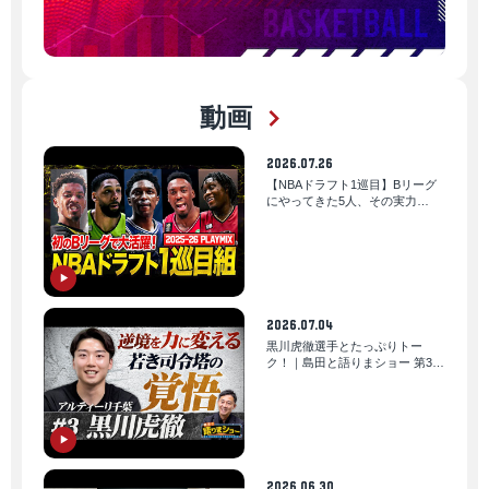
動画
2026.07.26
【NBAドラフト1巡目】Bリーグ
にやってきた5人、その実力
は…！？｜りそなグループ
B.LEAGUE 2025-26シーズン
2026.07.04
黒川虎徹選手とたっぷりトー
ク！｜島田と語りまショー 第35
回
2026.06.30