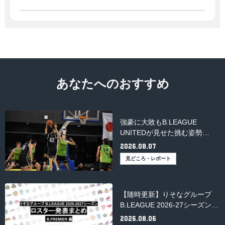
長崎
あなたへのおすすめ
強豪に大敗もB.LEAGUE
UNITEDが見せた挑む姿勢
【B.LEAGUE UNITED豪州遠
2026.08.07
征】
見どころ・レポート
【随時更新】りそなグループ
B.LEAGUE 2026-27シーズンの
ロスター発表まとめ
2026.08.06