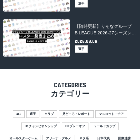
（B.PREMIER）
選手
【随時更新】りそなグループ
B.LEAGUE 2026-27シーズンの
ロスター発表まとめ（B.ONE・
2026.08.06
B.NEXT）
選手
CATEGORIES
カテゴリー
選手
クラブ
見どころ・レポート
マスコット・チア
ALL
B1チャンピオンシップ
B2プレーオフ
ワールドカップ
オールスターゲーム
アリーナ・グルメ
ネタ系
日本代表
国際連携