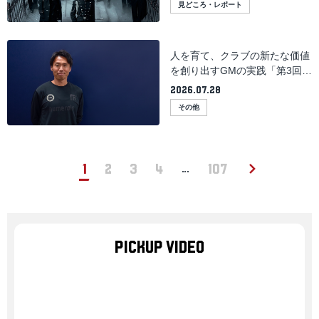
見どころ・レポート
人を育て、クラブの新たな価値
を創り出すGMの実践「第3回
B.LEAGUEクラブ組織デザイン
2026.07.28
勉強会」
その他
1
2
3
4
107
…
PICKUP VIDEO