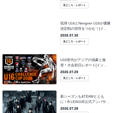
CHALLENGE CUP 2026]
見どころ・レポート
琉球 U16とNengren U16が優勝
決定戦の切符をつかむ！[イン
フロニア B.LEAGUE U16
2026.07.30
CHALLENGE CUP 2026]
見どころ・レポート
U16世代がアジアの強豪と激
突！大会初日レポート[インフ
ロニア B.LEAGUE U16
2026.07.29
CHALLENGE CUP 2026]
見どころ・レポート
新シーズンも&TEAMととも
に！B.LEAGUE公式アンバサダ
ー続投決定＆これまでのコラボ
2026.07.28
を総復習