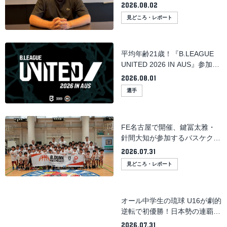
語るNBL強豪への挑戦と成長へ
2026.08.02
の期待
見どころ・レポート
平均年齢21歳！『B.LEAGUE
UNITED 2026 IN AUS』参加選
手たちの意気込みをご紹介！
2026.08.01
選手
FE名古屋で開催、鍵冨太雅・
針間大知が参加するバスケクリ
ニック「B.DUNK KIDS
2026.07.31
PROJECT 2026」レポート
見どころ・レポート
オール中学生の琉球 U16が劇的
逆転で初優勝！日本勢の連覇に
[インフロニア B.LEAGUE U16
2026.07.31