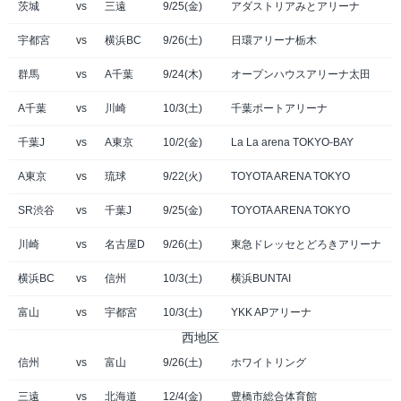
茨城
vs
三遠
9/25(金)
アダストリアみとアリーナ
宇都宮
vs
横浜BC
9/26(土)
日環アリーナ栃木
群馬
vs
A千葉
9/24(木)
オープンハウスアリーナ太田
A千葉
vs
川崎
10/3(土)
千葉ポートアリーナ
千葉J
vs
A東京
10/2(金)
La La arena TOKYO-BAY
A東京
vs
琉球
9/22(火)
TOYOTA ARENA TOKYO
SR渋谷
vs
千葉J
9/25(金)
TOYOTA ARENA TOKYO
川崎
vs
名古屋D
9/26(土)
東急ドレッセとどろきアリーナ
横浜BC
vs
信州
10/3(土)
横浜BUNTAI
富山
vs
宇都宮
10/3(土)
YKK APアリーナ
西地区
信州
vs
富山
9/26(土)
ホワイトリング
三遠
vs
北海道
12/4(金)
豊橋市総合体育館