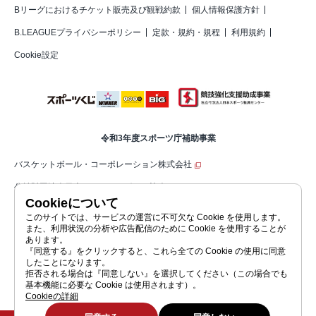
Bリーグにおけるチケット販売及び観戦約款
個人情報保護方針
B.LEAGUEプライバシーポリシー
定款・規約・規程
利用規約
Cookie設定
令和3年度スポーツ庁補助事業
バスケットボール・コーポレーション株式会社
公益財団法人日本バスケットボール協会（JBA）
Cookieについて
公益社団法人ジャパン・プロフェッショナル・バスケットボールリーグ（コ
このサイトでは、サービスの運営に不可欠な Cookie を使用します。
また、利用状況の分析や広告配信のために Cookie を使用することが
ーポレートサイト）
あります。
『同意する』をクリックすると、これら全ての Cookie の使用に同意
したことになります。
拒否される場合は『同意しない』を選択してください（この場合でも
公益社団法人ジャパン・プロフェッショナル・バスケットボールリーグ
基本機能に必要な Cookie は使用されます）。
JAPAN PROFESSIONAL BASKETBALL LEAGUE
Cookieの詳細
©JAPAN PROFESSIONAL BASKETBALL LEAGUE