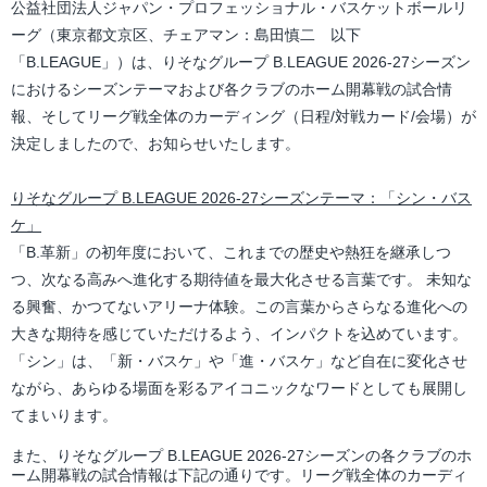
公益社団法人ジャパン・プロフェッショナル・バスケットボールリ
ーグ（東京都文京区、チェアマン：島田慎二 以下
「B.LEAGUE」）は、りそなグループ B.LEAGUE 2026-27シーズン
におけるシーズンテーマおよび各クラブのホーム開幕戦の試合情
報、そしてリーグ戦全体のカーディング（日程/対戦カード/会場）が
決定しましたので、お知らせいたします。
りそなグループ B.LEAGUE 2026-27シーズンテーマ：「シン・バス
ケ」
「B.革新」の初年度において、これまでの歴史や熱狂を継承しつ
つ、次なる高みへ進化する期待値を最大化させる言葉です。 未知な
る興奮、かつてないアリーナ体験。この言葉からさらなる進化への
大きな期待を感じていただけるよう、インパクトを込めています。
「シン」は、「新・バスケ」や「進・バスケ」など自在に変化させ
ながら、あらゆる場面を彩るアイコニックなワードとしても展開し
てまいります。
また、りそなグループ B.LEAGUE 2026-27シーズンの各クラブのホ
ーム開幕戦の試合情報は下記の通りです。リーグ戦全体のカーディ