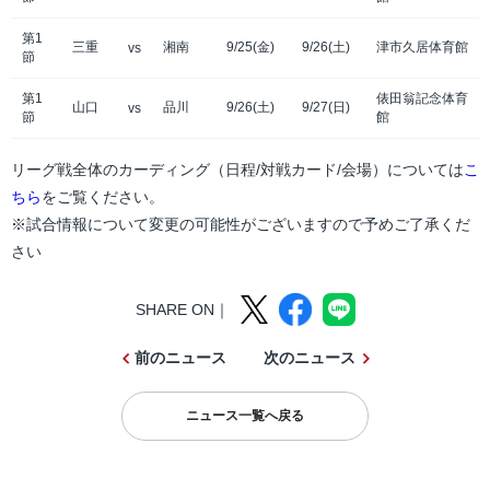
第1
三重
湘南
9/25(金)
9/26(土)
津市久居体育館
vs
節
第1
俵田翁記念体育
山口
品川
9/26(土)
9/27(日)
vs
節
館
リーグ戦全体のカーディング（日程/対戦カード/会場）については
こ
ちら
をご覧ください。
※試合情報について変更の可能性がございますので予めご了承くだ
さい
SHARE ON｜
前のニュース
次のニュース
ニュース一覧へ戻る