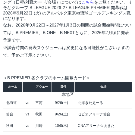
ング（日程/対戦カード/会場）については
こちら
をご覧ください。り
そなグループ B.LEAGUE 2026-27 B.LEAGUE PREMIER 開幕戦は、
2026年9月22日 (火) のアルバルク東京vs琉球ゴールデンキングス戦
になります。
なお、2026年9月22日～2027年1月3日の期間の試合開始時間につい
ては、B.PREMIER、B.ONE、B.NEXTともに、2026年7月頃に発表
予定です。
※試合時間の発表スケジュールは変更になる可能性がございますの
で、予めご了承ください。
＜B.PREMIER 各クラブのホーム開幕カード＞
ホーム
アウェー
日付
会場
東地区
北海道
vs
三河
9/26(土)
北海きたえーる
仙台
vs
秋田
9/26(土)
ゼビオアリーナ仙台
秋田
vs
川崎
10/8(木)
CNAアリーナ☆あきた