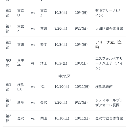
第2
有明アリーナ(メ
東京
東京
10/3(土)
10/4(日)
vs
節
U
Z
イン)
第1
東京
立川
9/26(土)
9/27(日)
大田区総合体育館
vs
節
Z
アリーナ立川立
第2
立川
熊本
10/3(土)
10/4(日)
vs
節
飛
エスフォルタアリ
第2
八王
vs
埼玉
10/2(金)
10/3(土)
ーナ八王子（メイ
節
子
ン）
中地区
第3
横浜
福井
10/10(土)
10/11(日)
横浜武道館
vs
節
EX
第1
シティホールプラ
新潟
金沢
9/26(土)
9/27(日)
vs
節
ザアオーレ長岡
第3
金沢
岡山
10/10(土)
10/11(日)
金沢市総合体育館
vs
節