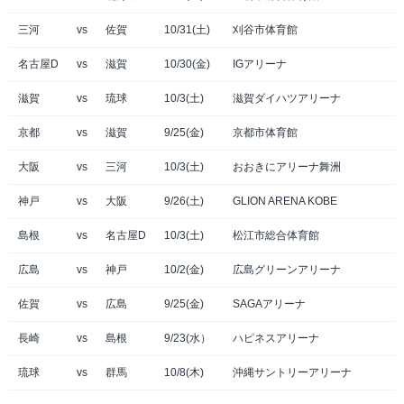
三河
vs
佐賀
10/31(土)
刈谷市体育館
名古屋D
vs
滋賀
10/30(金)
IGアリーナ
滋賀
vs
琉球
10/3(土)
滋賀ダイハツアリーナ
京都
vs
滋賀
9/25(金)
京都市体育館
大阪
vs
三河
10/3(土)
おおきにアリーナ舞洲
神戸
vs
大阪
9/26(土)
GLION ARENA KOBE
島根
vs
名古屋D
10/3(土)
松江市総合体育館
広島
vs
神戸
10/2(金)
広島グリーンアリーナ
佐賀
vs
広島
9/25(金)
SAGAアリーナ
長崎
vs
島根
9/23(水）
ハピネスアリーナ
琉球
vs
群馬
10/8(木)
沖縄サントリーアリーナ