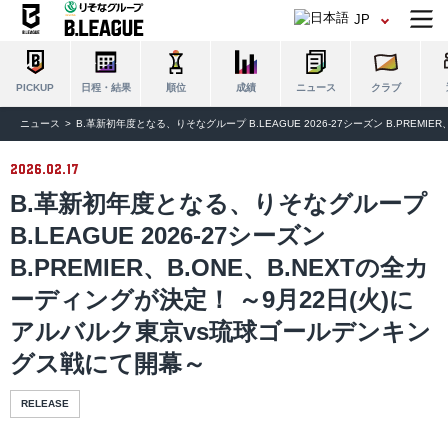
JP
日程・結果
順位
成績
ニュース
クラブ
PICKUP
ニュース
B.革新初年度となる、りそなグループ B.LEAGUE 2026-27シーズン B.PRE
2026.02.17
B.革新初年度となる、りそなグループ
B.LEAGUE 2026-27シーズン
B.PREMIER、B.ONE、B.NEXTの全カ
ーディングが決定！ ～9月22日(火)に
アルバルク東京vs琉球ゴールデンキン
グス戦にて開幕～
RELEASE