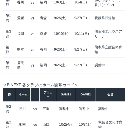
第2
あなぶきアリーナ
香川
福岡
10/3(土)
10/4(日)
vs
節
香川(メイン)
第1
愛媛
青森
9/26(土)
9/27(日)
愛媛県武道館
vs
節
第3
照葉積水ハウスア
福岡
愛媛
10/10(土)
10/11(日)
vs
節
リーナ
第1
熊本県立総合体育
熊本
香川
9/26(土)
9/27(日)
vs
節
館
第1
鹿児
福岡
9/26(土)
9/27(日)
調整中
vs
節
島
＜B.NEXT 各クラブのホーム開幕カード＞
アウェ
節
ホーム
GAME1
GAME2
会場
ー
第2
品川
三重
調整中
調整中
調整中
vs
節
第2
秋葉台文化体育
湘南
山口
10/2(金)
10/3(土)
vs
節
館