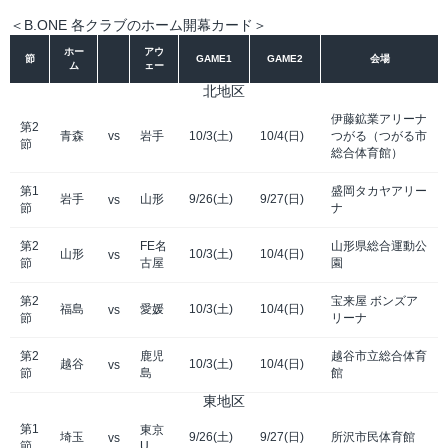
＜B.ONE 各クラブのホーム開幕カード＞
ホー
アウ
節
GAME1
GAME2
会場
ム
ェー
北地区
伊藤鉱業アリーナ
第2
青森
vs
岩手
10/3(土)
10/4(日)
つがる（つがる市
節
総合体育館）
第1
盛岡タカヤアリー
岩手
山形
9/26(土)
9/27(日)
vs
節
ナ
第2
FE名
山形県総合運動公
山形
10/3(土)
10/4(日)
vs
節
古屋
園
第2
宝来屋 ボンズア
福島
愛媛
10/3(土)
10/4(日)
vs
節
リーナ
第2
鹿児
越谷市立総合体育
越谷
10/3(土)
10/4(日)
vs
節
島
館
東地区
第1
東京
埼玉
9/26(土)
9/27(日)
所沢市民体育館
vs
節
U