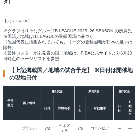
ダ）
【(C)B.LEAGUE】
※クラブはりそなグループB.LEAGUE 2025−26 SEASON の所属先
※国籍／地域はB.LEAGUEの登録国籍に基づく
（他国代表に招集されていても、リーグの登録国籍が日本の選手は
除外）
※最終ロスターが未発表の国／地域は、FIBA公式サイトより6月29
日時点のラージリストを参照
【上記掲載国／地域の試合予定】 ※日付は開催地
の現地日付
第1試合
第2試合
第3試合
予選
対
国／地域
区分
日
日
戦
日付
対戦相手
対戦相手
付
付
相
手
ベネズ
ブラジル
コロンビア
7/3
7/6
—
—
エラ