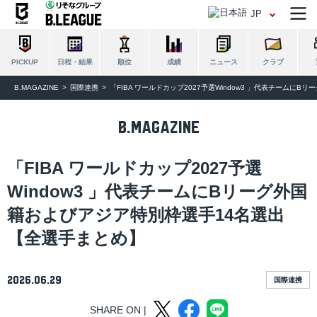
JP
日程・結果
順位
成績
ニュース
クラブ
PICKUP
B.MAGAZINE
国際連携
「FIBA ワールドカップ2027予選Window3 」代表チームに
B.MAGAZINE
「FIBA ワールドカップ2027予選
Window3 」代表チームにBリーグ外国
籍およびアジア特別枠選手14名選出
【全選手まとめ】
2026.06.29
国際連携
SHARE ON |