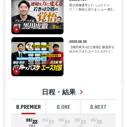
黒川虎徹選手とたっぷりトー
ク！｜島田と語りまショー 第35
回
2026.06.30
【柳田将洋×比江島慎】勝負所を
任されてきたエースたちの“メン
タリティ”｜B.LEAGUE AWARD
SHOW 2025-26
日程・結果
B.PREMIER
B.ONE
B.NEXT
09/
09/
09/
09/
09/
22
23
24
25
26
(火)
(水)
(木)
(金)
(土)