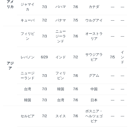
アメ
ジャマイ
リカ
バハマ
カナダ
7/3
7/6
—
—
カ
キューバ
7/2
パナマ
7/5
ウルグアイ
—
—
ニュー
フィリピ
オーストラ
7/3
ジーラ
7/6
—
—
ン
リア
ンド
イ
サウジアラ
レバノン
6/29
インド
7/2
7/5
ン
ビア
ド
アジ
ア
ニュージ
フィリ
グアム
7/3
7/6
—
—
ーランド
ピン
台湾
7/3
韓国
7/6
中国
—
—
韓国
7/3
台湾
7/6
日本
—
—
ボスニア・
セルビア
7/2
スイス
7/6
ヘルツェゴ
—
—
ビナ