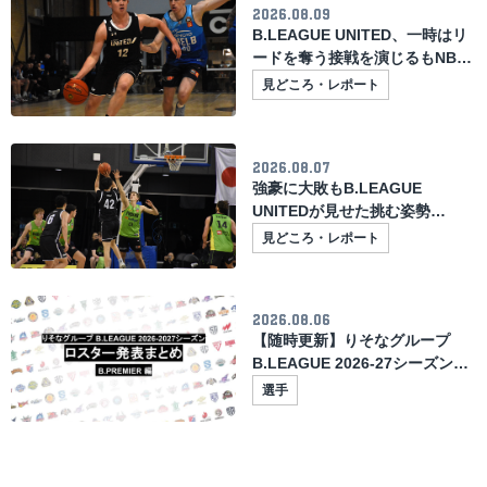
2026.08.09
B.LEAGUE UNITED、一時はリ
ードを奪う接戦を演じるもNBL
名門に惜敗【B.LEAGUE
見どころ・レポート
UNITED豪州遠征GAME2】
2026.08.07
強豪に大敗もB.LEAGUE
UNITEDが見せた挑む姿勢
【B.LEAGUE UNITED豪州遠
見どころ・レポート
征】
2026.08.06
【随時更新】りそなグループ
B.LEAGUE 2026-27シーズンの
ロスター発表まとめ
選手
（B.PREMIER）