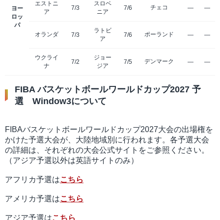
エストニ
スロベ
チェコ
7/3
7/6
—
—
ヨー
ア
ニア
ロッ
パ
ラトビ
オランダ
ポーランド
7/3
7/6
—
—
ア
ウクライ
ジョー
デンマーク
7/2
7/5
—
—
ナ
ジア
FIBA バスケットボールワールドカップ2027 予
選 Window3について
FIBAバスケットボールワールドカップ2027大会の出場権を
かけた予選大会が、大陸地域別に行われます。各予選大会
の詳細は、それぞれの大会公式サイトをご参照ください。
（アジア予選以外は英語サイトのみ）
アフリカ予選は
こちら
アメリカ予選は
こちら
アジア予選は
こちら