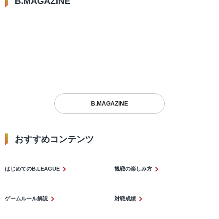
B.MAGAZINE
2025.11.27
2023.12.23
俳優・庄司浩平がBリーグ観
大倉颯太、オールラウンドな活
戦！『今日はバスケを観に行く
躍で8強に導いたウインターカ
日』Vol.6～新アリーナでシー
ップ2016
ズン開幕節を体験編～
ネタ系
選手
B.MAGAZINE
おすすめコンテンツ​
はじめてのB.LEAGUE
観戦の楽しみ方
ゲームルール解説
対戦成績