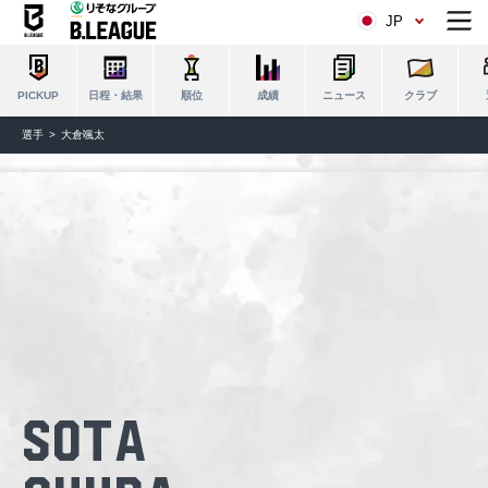
JP
日程・結果
順位
成績
ニュース
クラブ
PICKUP
選手
大倉颯太
Sota