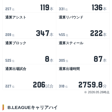
119
136
本
本
257
331
位
位
通算アシスト
通算リバウンド
347
222
本
本
209
455
位
位
通算ブロック
通算スティール
8
87
本
本
525
305
位
位
通算出場試合
通算出場時間
206
2759.8
試合
分
227
318
位
位
2026.05.26時点
B.LEAGUEキャリアハイ