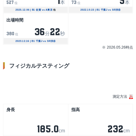
1
5
本
本
527
73
位
位
2025.12.06 | B1 佐賀 vs A東京
他
2022.10.15 | B1 千葉J vs SR渋谷
出場時間
36
22
分
秒
380
位
2023.12.16 | B1 千葉J vs SR渋谷
2026.05.26時点
フィジカルテスティング
シーズン
測定方法
身長
指高
185.0
232
cm
cm