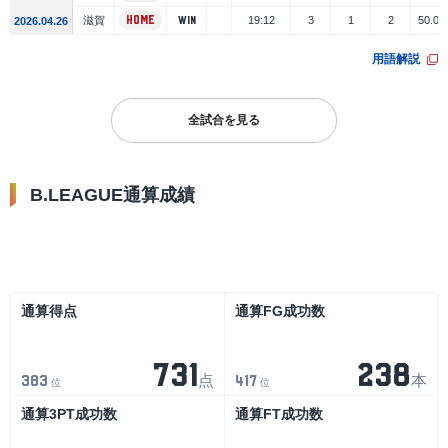
滋賀
HOME
19:12
3
1
2
50.0
WIN
2026.04.26
用語解説
全試合を見る
B.LEAGUE通算成績
リーグ
大会
通算得点
通算FG成功数
731
238
点
本
383
417
位
位
通算3PT成功数
通算FT成功数