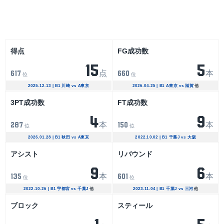
リーグ
大会
得点
FG成功数
15
5
点
本
617
660
位
位
2025.12.13 | B1 川崎 vs A東京
2026.04.25 | B1 A東京 vs 滋賀
他
3PT成功数
FT成功数
4
9
本
本
287
150
位
位
2026.01.28 | B1 秋田 vs A東京
2022.10.02 | B1 千葉J vs 大阪
アシスト
リバウンド
9
6
本
本
135
601
位
位
2022.10.26 | B1 宇都宮 vs 千葉J
他
2023.11.04 | B1 千葉J vs 三河
他
ブロック
スティール