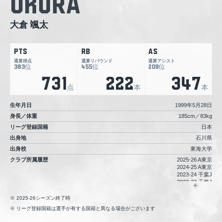
Okura
大倉 颯太
PTS
RB
AS
通算得点
通算リバウンド
通算アシスト
位
位
位
383
455
209
731
222
347
点
本
本
生年月日
1999年5月28日
身長／体重
185cm／83kg
リーグ登録国籍
日本
出身地
石川県
出身校
東海大学
クラブ所属履歴
2025-26 A東京
2024-25 A東京
2023-24 千葉J
2022-23 千葉J
2021-22 千葉J
2020-21 千葉J
2025-26シーズン終了時
2019-20 千葉
リーグ登録国籍は選手が有する国籍と異なる場合がございます