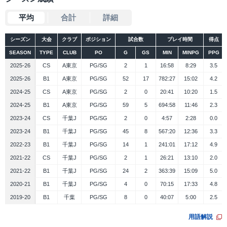
平均
合計
詳細
シーズン
大会
クラブ
ポジション
試合数
プレイ時間
得点
SEASON
TYPE
CLUB
PO
G
GS
MIN
MINPG
PPG
2025-26
CS
A東京
PG/SG
2
1
16:58
8:29
3.5
2025-26
B1
A東京
PG/SG
52
17
782:27
15:02
4.2
2024-25
CS
A東京
PG/SG
2
0
20:41
10:20
1.5
2024-25
B1
A東京
PG/SG
59
5
694:58
11:46
2.3
2023-24
CS
千葉J
PG/SG
2
0
4:57
2:28
0.0
2023-24
B1
千葉J
PG/SG
45
8
567:20
12:36
3.3
2022-23
B1
千葉J
PG/SG
14
1
241:01
17:12
4.9
2021-22
CS
千葉J
PG/SG
2
1
26:21
13:10
2.0
2021-22
B1
千葉J
PG/SG
24
2
363:39
15:09
5.0
2020-21
B1
千葉J
PG/SG
4
0
70:15
17:33
4.8
2019-20
B1
千葉
PG/SG
8
0
40:07
5:00
2.5
用語解説