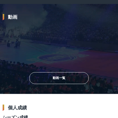
動画
2025.11.01
2024.09.30
大倉颯太選手とたっぷりトーク！
2022.03.28
｜島田と語りまショー 第29回
【注目の若手】今季ブレイクの予
【新社会人選手に
感！？ B.LEAGUE NEXTスター7
ー！】大倉 颯太選
選！
ツ）｜B.LEAGUE RO
動画一覧
個人成績
シーズン成績