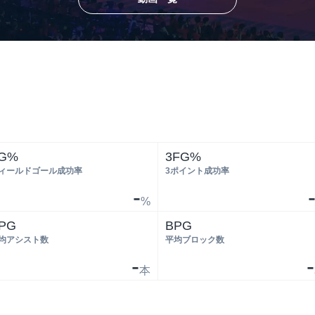
G%
3FG%
ィールドゴール成功率
3ポイント成功率
-
%
PG
BPG
均アシスト数
平均ブロック数
-
-
本