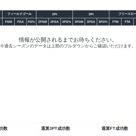
フィールドゴール
フリースロ
2Pt
3Pt
FGM
FGA
FG%
2FGM
2FGA
2FG%
3FGM
3FGA
3FG%
FTM
FTA
情報が公開されるまでお待ちください。
※過去シーズンのデータは上部のプルダウンからご確認いただけます。
リーグ
大会
功数
通算3PT成功数
通算FT成功数