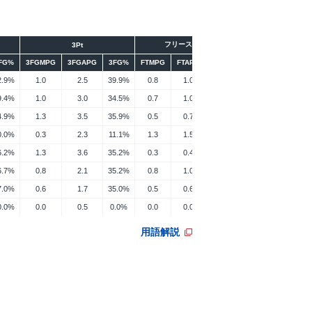
フリースロー
リバウンド
3Pt
FG%
3FGMPG
3FGAPG
3FG%
FTMPG
FTAPG
FT%
ORPG
DRPG
R
2.9%
1.0
2.5
39.9%
0.8
1.0
80.7%
0.7
0.7
1
9.4%
1.0
3.0
34.5%
0.7
1.0
68.9%
0.5
1.1
1
4.9%
1.3
3.5
35.9%
0.5
0.7
65.9%
0.2
0.7
0
0.0%
0.3
2.3
11.1%
1.3
1.5
83.3%
0.0
1.3
1
6.2%
1.3
3.6
35.2%
0.3
0.4
76.0%
0.3
1.0
1
6.7%
0.8
2.1
35.2%
0.8
1.0
87.3%
0.2
0.9
1
7.0%
0.6
1.7
35.0%
0.5
0.6
75.0%
0.2
0.5
0
0.0%
0.0
0.5
0.0%
0.0
0.0
0.0%
0.0
1.0
1
用語解説