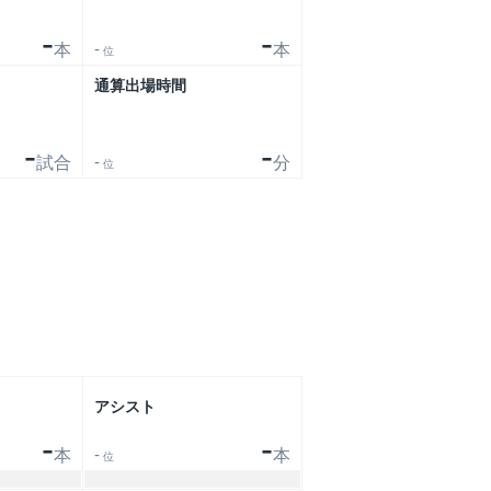
-
-
-
本
本
位
通算出場時間
-
-
-
試合
分
位
アシスト
-
-
-
本
本
位