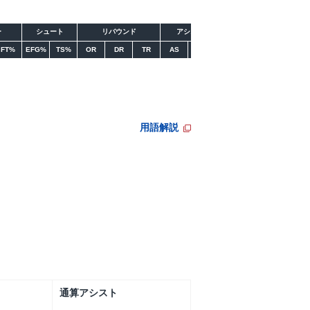
ー
シュート
リバウンド
アシスト
ターンオーバー
スティー
FT%
EFG%
TS%
OR
DR
TR
AS
AST/TO
TO
ST
用語解説
通算アシスト