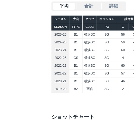
平均
合計
詳細
シーズン
大会
クラブ
ポジション
試合数
SEASON
TYPE
CLUB
PO
G
2025-26
B1
横浜BC
SG
56
2024-25
B1
横浜BC
SG
59
2023-24
B1
横浜BC
SG
60
2022-23
CS
横浜BC
SG
4
2022-23
B1
横浜BC
SG
60
2021-22
B1
横浜BC
SG
57
2020-21
B1
横浜BC
SG
46
2019-20
B2
西宮
SG
2
ショットチャート