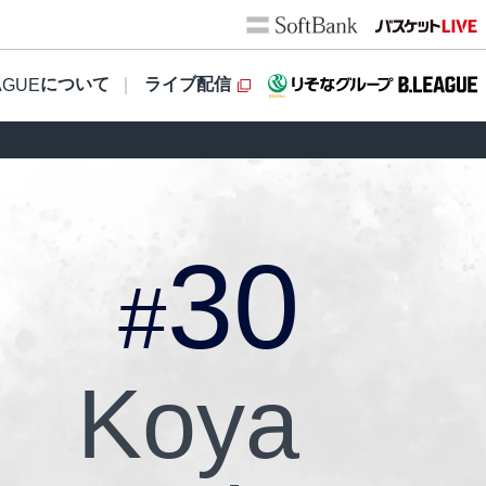
について
ライブ配信
AGUE
30
#
Koya