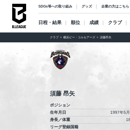
SDGs等への取り組み
グッズ
企業の方はこちら
日程・結果
順位
成績
クラブ
クラブ
横浜ビー・コルセアーズ
須藤昂矢
須藤 昂矢
ポジション
生年月日
1997年5
身長／体重
1
リーグ登録国籍