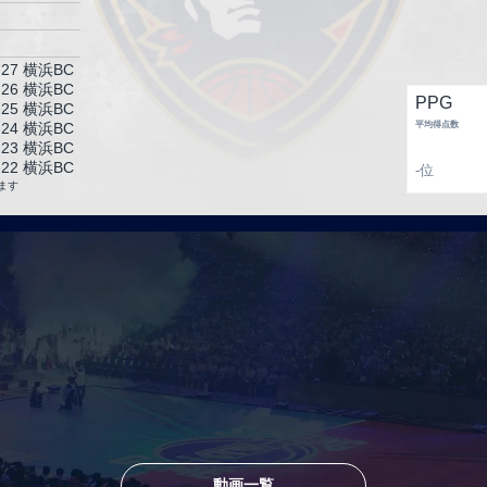
-27 横浜BC
-26 横浜BC
PPG
-25 横浜BC
-24 横浜BC
平均得点数
-23 横浜BC
-22 横浜BC
-
位
-21 横浜BC
ます
-20 西宮
17節
動画一覧