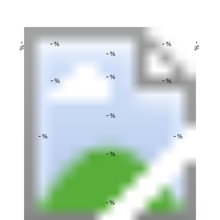
-
-
%
%
-
-
%
%
-
%
-
%
-
-
%
%
-
%
-
-
%
%
-
%
-
%