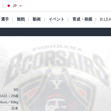
JP
選手
観戦
動画
イベント
育成・発掘
B.LE
SG
月15日｜29歳
86cm／93kg
日本