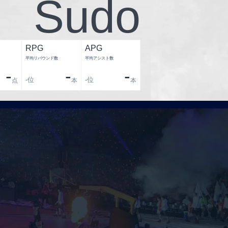
Sudo
RPG
APG
平均リバウンド数
平均アシスト数
-
-
-
-
位
-
位
点
本
本