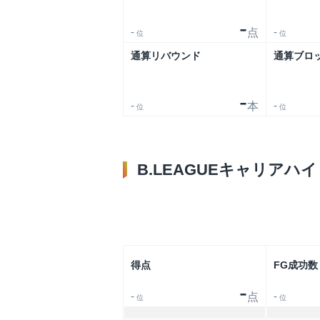
-
-
-
点
位
位
通算リバウンド
通算ブロ
-
-
-
本
位
位
B.LEAGUEキャリアハイ
得点
FG成功数
-
-
-
点
位
位