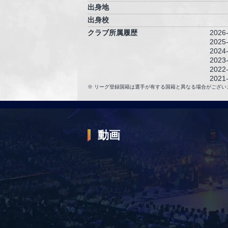
出身地
出身校
クラブ所属履歴
2026
2025
2024
2023
2022
2021
2020
リーグ登録国籍は選手が有する国籍と異なる場合がござい
2019
動画
2025.12.27
【プレーまとめ】横浜BC#30 須藤 昂矢｜第
GAME1｜12.27.2025 プロバスケ (Bリーグ)