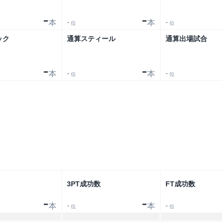
-
-
-
-
本
本
位
位
ック
通算スティール
通算出場試合
-
-
-
-
本
本
位
位
リーグ
大会
3PT成功数
FT成功数
-
-
-
-
本
本
位
位