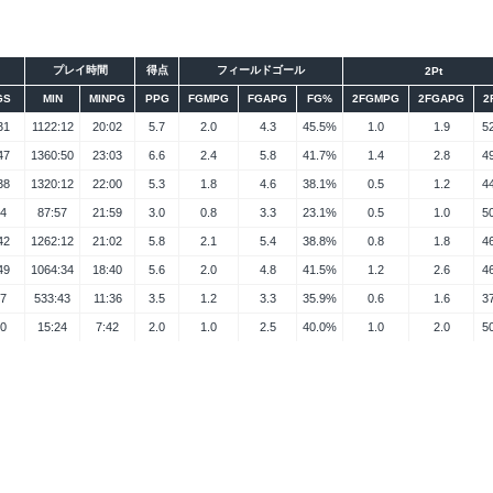
プレイ時間
得点
フィールドゴール
2Pt
GS
MIN
MINPG
PPG
FGMPG
FGAPG
FG%
2FGMPG
2FGAPG
2
31
1122:12
20:02
5.7
2.0
4.3
45.5%
1.0
1.9
5
47
1360:50
23:03
6.6
2.4
5.8
41.7%
1.4
2.8
4
38
1320:12
22:00
5.3
1.8
4.6
38.1%
0.5
1.2
4
4
87:57
21:59
3.0
0.8
3.3
23.1%
0.5
1.0
5
42
1262:12
21:02
5.8
2.1
5.4
38.8%
0.8
1.8
4
49
1064:34
18:40
5.6
2.0
4.8
41.5%
1.2
2.6
4
7
533:43
11:36
3.5
1.2
3.3
35.9%
0.6
1.6
3
0
15:24
7:42
2.0
1.0
2.5
40.0%
1.0
2.0
5
シーズン
大会
データ