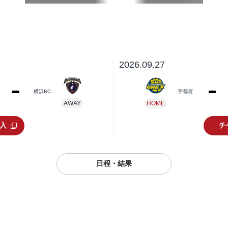
2026.09.27
横浜BC
宇都宮
AWAY
HOME
入
チ
日程・結果
シーズン
大会