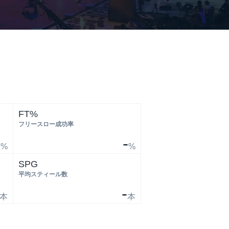
FT%
フリースロー成功率
-
-
%
%
SPG
平均スティール数
-
本
本