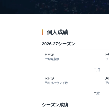
個人成績
2026-27シーズン
PPG
F
平均得点数
フ
-
点
RPG
A
平均リバウンド数
平
-
本
シーズン成績