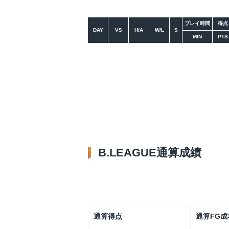
プレイ時間
得点
DAY
VS
H/A
W/L
S
MIN
PTS
B.LEAGUE通算成績
通算得点
通算FG成