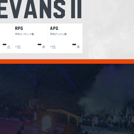
Evans II
RPG
APG
平均リバウンド数
平均アシスト数
-
-
-
位
位
点
-
本
-
本
2026.02.08
め】広島#13 ドウェイン・エバンス
【プレーまとめ】広島#13 ドウ
E2｜02.15.2026 プロバスケ (Bリー
｜第22節GAME2｜02.08.2026
グ)