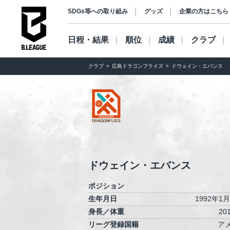
SDGs等への取り組み
グッズ
企業の方はこちら
日程・結果
順位
成績
クラブ
クラブ
広島ドラゴンフライズ
ドウェイン・エバンス
ドウェイン・エバンス
ポジション
生年月日
1992年1
身長／体重
20
リーグ登録国籍
ア