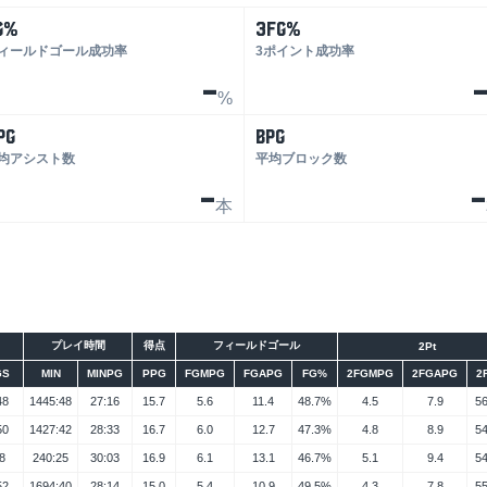
G%
3FG%
ィールドゴール成功率
3ポイント成功率
-
%
PG
BPG
均アシスト数
平均ブロック数
-
-
本
プレイ時間
得点
フィールドゴール
2Pt
GS
MIN
MINPG
PPG
FGMPG
FGAPG
FG%
2FGMPG
2FGAPG
2
48
1445:48
27:16
15.7
5.6
11.4
48.7%
4.5
7.9
5
50
1427:42
28:33
16.7
6.0
12.7
47.3%
4.8
8.9
5
8
240:25
30:03
16.9
6.1
13.1
46.7%
5.1
9.4
5
52
1694:40
28:14
15.0
5.4
10.9
49.5%
4.3
7.8
5