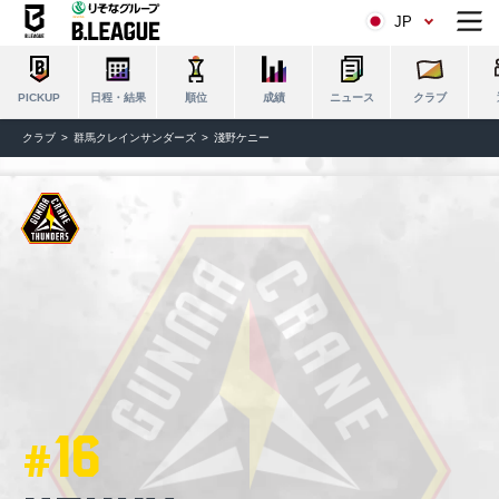
JP
日程・結果
順位
成績
ニュース
クラブ
PICKUP
クラブ
群馬クレインサンダーズ
淺野ケニー
16
#