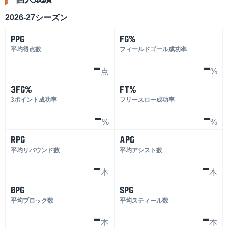
2026-27シーズン
PPG
FG%
平均得点数
フィールドゴール成功率
-
-
点
%
3FG%
FT%
3ポイント成功率
フリースロー成功率
-
-
%
%
RPG
APG
平均リバウンド数
平均アシスト数
-
-
本
本
BPG
SPG
平均ブロック数
平均スティール数
-
-
本
本