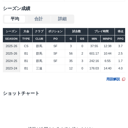
シーズン成績
平均
合計
詳細
シーズン
大会
クラブ
ポジション
試合数
プレイ時間
得点
SEASON
TYPE
CLUB
PO
G
GS
MIN
MINPG
PPG
2025-26
CS
群馬
SF
3
0
37:55
12:38
3.7
2025-26
B1
群馬
SF
56
2
601:17
10:44
2.5
2024-25
B1
群馬
SF
35
3
242:16
6:55
1.7
2023-24
B1
三遠
12
0
176:03
14:40
4.0
用語解説
ショットチャート
シーズン
大会
データ