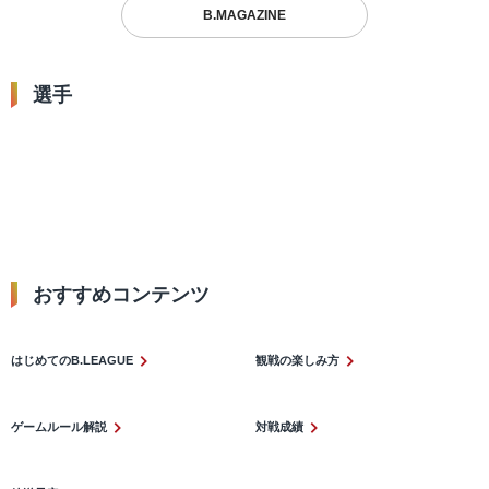
B.MAGAZINE
選手
0
1
藤井 祐眞
コー・フリッピン
トレイ・ジョ
ポジション：
PG/SG #0
ポジション：
PG/SG #1
ポジション：
SF
おすすめコンテンツ​
はじめてのB.LEAGUE
観戦の楽しみ方
ゲームルール解説
対戦成績