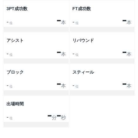
3PT成功数
FT成功数
-
-
本
本
-
-
位
位
アシスト
リバウンド
-
-
本
本
-
-
位
位
ブロック
スティール
-
-
本
本
-
-
位
位
出場時間
-
-
分
秒
-
位