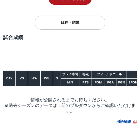
日程・結果
試合成績
シーズン
大会
プレイ時間
得点
フィールドゴール
DAY
VS
H/A
W/L
S
MIN
PTS
FGM
FGA
FG%
2FGM
情報が公開されるまでお待ちください。
※過去シーズンのデータは上部のプルダウンからご確認いただけま
す。
用語解説