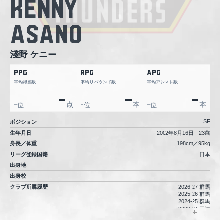
Kenny
Asano
淺野 ケニー
PPG
RPG
APG
平均得点数
平均リバウンド数
平均アシスト数
-
-
-
点
本
本
位
位
位
-
-
-
SF
ポジション
生年月日
2002年8月16日｜23歳
身長／体重
198cm／95kg
リーグ登録国籍
日本
出身地
出身校
クラブ所属履歴
2026-27 群馬
2025-26 群馬
2024-25 群馬
2023-24 三遠
2022-23 京都