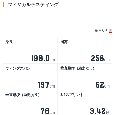
フィジカルテスティング
シーズン
測定方法
身長
指高
198.0
256
cm
cm
ウィングスパン
垂直飛び（助走なし）
197
62
cm
cm
垂直飛び（助走あり）
3/4スプリント
78
3.42
cm
秒