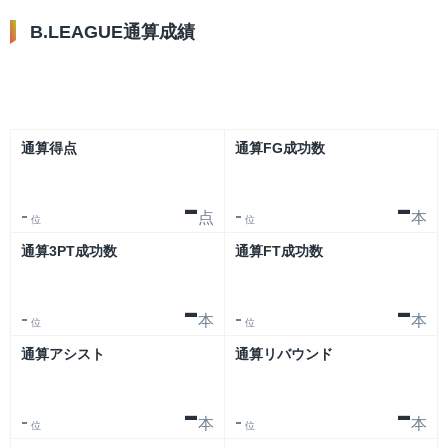
B.LEAGUE通算成績
リーグ
大会
通算得点
通算FG成功数
-
-
点
本
-
-
位
位
通算3PT成功数
通算FT成功数
-
-
本
本
-
-
位
位
通算アシスト
通算リバウンド
-
-
本
本
-
-
位
位