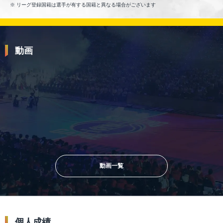
リーグ登録国籍は選手が有する国籍と異なる場合がございます
動画
2025.02.25
【ロス五輪注目世代】シーズン途
2025.06.16
中から合流し、チームにエナジー
を与える現役大学生たち！
【プレーまとめ】B.LEAGUE選抜
チーム「B.LEAGUE UNITED」出
場選手紹介①｜B.LEAGUE
GLOBAL INVITATIONAL 2025
動画一覧
個人成績