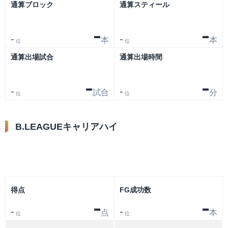
通算ブロック
通算スティール
-
-
本
本
-
-
位
位
通算出場試合
通算出場時間
-
-
試合
分
-
-
位
位
B.LEAGUEキャリアハイ
リーグ
大会
得点
FG成功数
-
-
点
本
-
-
位
位