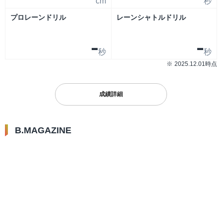
cm
秒
プロレーンドリル
レーンシャトルドリル
-
-
秒
秒
2025.12.01時点
成績詳細
B.MAGAZINE
2024.11.17
思わず気になる選手情報をご紹
介！～背番号の由来編～
選手