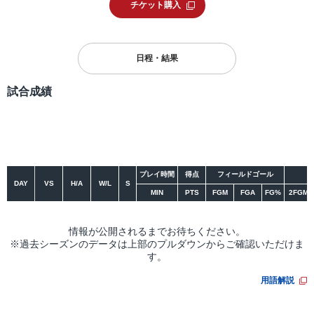
チケット購入
日程・結果
試合成績
シーズン
大会
プレイ時間
得点
フィールドゴール
DAY
VS
H/A
W/L
S
MIN
PTS
FGM
FGA
FG%
2FGM
情報が公開されるまでお待ちください。
※過去シーズンのデータは上部のプルダウンからご確認いただけま
す。
用語解説