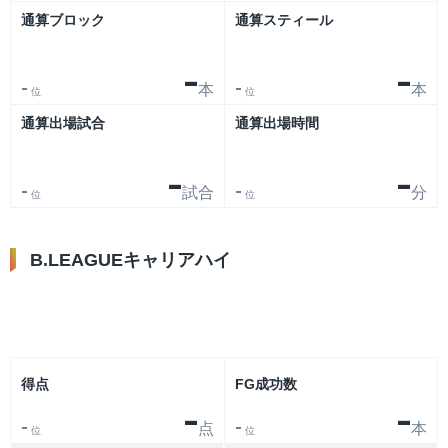
通算ブロック
通算スティール
-
-
本
本
-
-
位
位
通算出場試合
通算出場時間
-
-
試合
分
-
-
位
位
B.LEAGUEキャリアハイ
リーグ
大会
得点
FG成功数
-
-
点
本
-
-
位
位