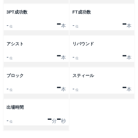
3PT成功数
FT成功数
-
-
本
本
-
-
位
位
アシスト
リバウンド
-
-
本
本
-
-
位
位
ブロック
スティール
-
-
本
本
-
-
位
位
出場時間
-
-
分
秒
-
位