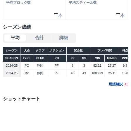
平均ブロック数
平均スティール数
-
-
本
本
シーズン成績
平均
合計
詳細
シーズン
大会
クラブ
ポジション
試合数
プレイ時間
得点
SEASON
TYPE
CLUB
PO
G
GS
MIN
MINPG
PPG
2024-25
PO
静岡
PF
3
3
82:22
27:27
9.3
2024-25
B2
静岡
PF
43
43
1083:29
25:11
15.0
用語解説
ショットチャート
シーズン
大会
データ