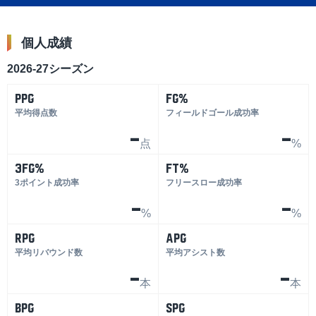
個人成績
2026-27シーズン
PPG
FG%
平均得点数
フィールドゴール成功率
-
-
点
%
3FG%
FT%
3ポイント成功率
フリースロー成功率
-
-
%
%
RPG
APG
平均リバウンド数
平均アシスト数
-
-
本
本
BPG
SPG