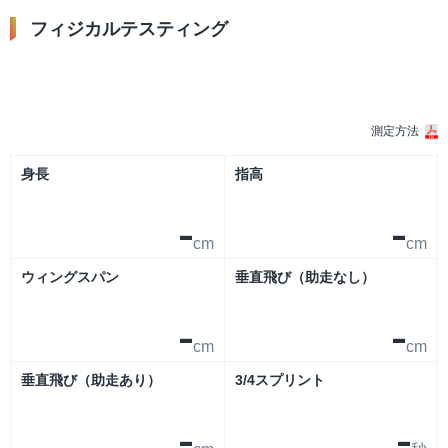
フィジカルテスティング
シーズン
測定方法
身長
指高
-
-
cm
cm
ウィングスパン
垂直飛び（助走なし）
-
-
cm
cm
垂直飛び（助走あり）
3/4スプリント
-
-