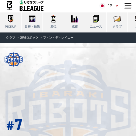
JP
日程・結果
順位
成績
ニュース
クラブ
PICKUP
クラブ
茨城ロボッツ
フィン・ディレイニー
7
#