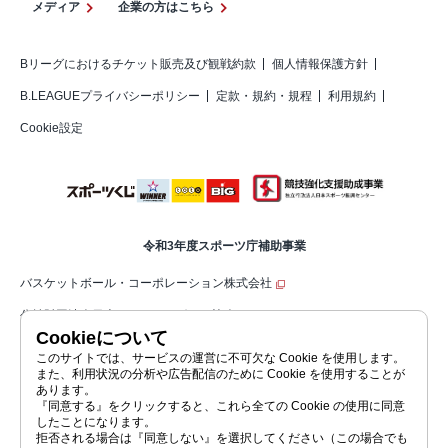
メディア
企業の方はこちら
Bリーグにおけるチケット販売及び観戦約款
個人情報保護方針
B.LEAGUEプライバシーポリシー
定款・規約・規程
利用規約
Cookie設定
令和3年度スポーツ庁補助事業
バスケットボール・コーポレーション株式会社
公益財団法人日本バスケットボール協会（JBA）
Cookieについて
公益社団法人ジャパン・プロフェッショナル・バスケットボールリーグ（コ
このサイトでは、サービスの運営に不可欠な Cookie を使用します。
また、利用状況の分析や広告配信のために Cookie を使用することが
ーポレートサイト）
あります。
『同意する』をクリックすると、これら全ての Cookie の使用に同意
したことになります。
拒否される場合は『同意しない』を選択してください（この場合でも
公益社団法人ジャパン・プロフェッショナル・バスケットボールリーグ