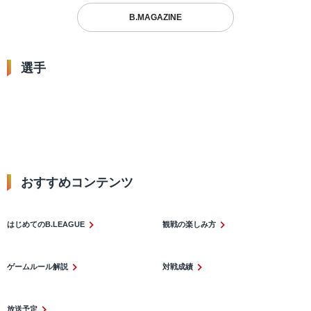
B.MAGAZINE
選手
1
2
レイ・パークスジュ
福澤 晃平
長谷川 暢
ニア
ポジション：
PG/SG #2
ポジション：
PG
ポジション：
SG #1
おすすめコンテンツ​
はじめてのB.LEAGUE
観戦の楽しみ方
ゲームルール解説
対戦成績
放送予定