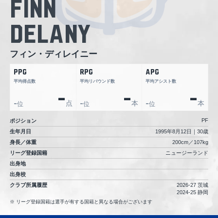
Finn
Delany
フィン・ディレイニー
PPG
RPG
APG
平均得点数
平均リバウンド数
平均アシスト数
-
-
-
点
本
本
位
位
位
-
-
-
PF
ポジション
生年月日
1995年8月12日｜30歳
身長／体重
200cm／107kg
リーグ登録国籍
ニュージーランド
出身地
出身校
クラブ所属履歴
2026-27 茨城
2024-25 静岡
リーグ登録国籍は選手が有する国籍と異なる場合がございます