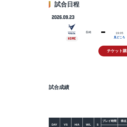
試合日程
2026.09.23
長崎
19:05
見どころ
HOME
チケット購
試合成績
プレイ時間
得点
DAY
VS
H/A
W/L
S