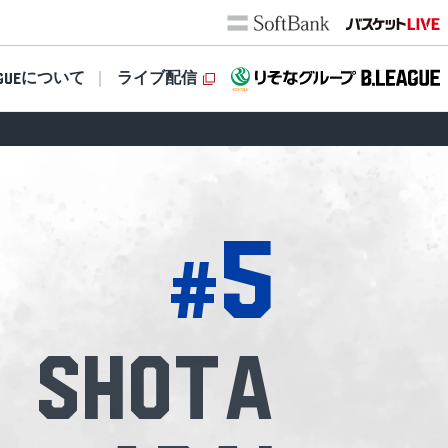
について
ライブ配信
GUE
5
#
Shota