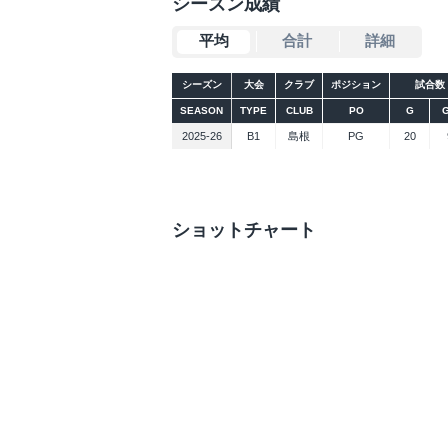
シーズン成績
平均
合計
詳細
シーズン
大会
クラブ
ポジション
試合数
SEASON
TYPE
CLUB
PO
G
2025-26
B1
島根
PG
20
ショットチャート