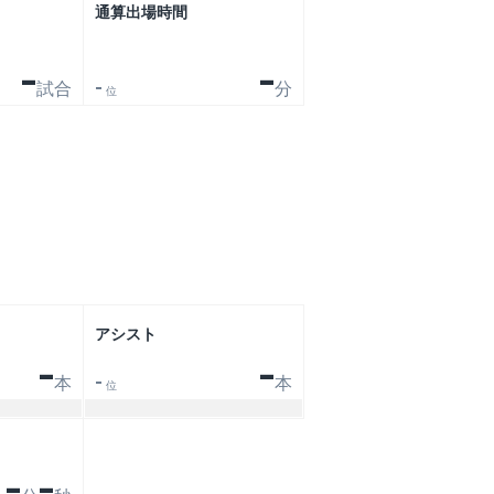
通算出場時間
-
-
試合
分
-
位
アシスト
-
-
本
本
-
位
-
-