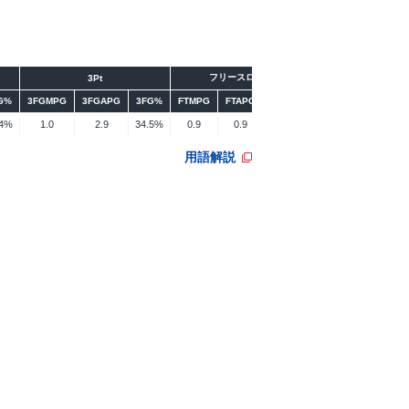
フリースロー
リバウンド
3Pt
G%
3FGMPG
3FGAPG
3FG%
FTMPG
FTAPG
FT%
ORPG
DRPG
RP
.4%
1.0
2.9
34.5%
0.9
0.9
94.4%
0.2
1.1
1.
用語解説