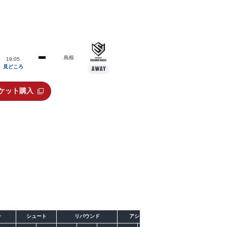
島根
19:05
見どころ
AWAY
ケット購入
ー
シュート
リバウンド
アシスト
ターンオーバー
スティー