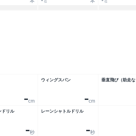
本
本
-
-
位
位
シーズン
ウィングスパン
垂直飛び（助走な
-
-
cm
cm
ンドリル
レーンシャトルドリル
-
-
秒
秒