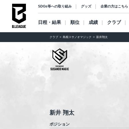
SDGs等への取り組み
グッズ
企業の方はこちら
日程・結果
順位
成績
クラブ
クラブ
島根スサノオマジック
新井翔太
新井 翔太
ポジション