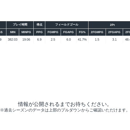
プレイ時間
得点
フィールドゴール
2Pt
GS
MIN
MINPG
PPG
FGMPG
FGAPG
FG%
2FGMPG
2FGAPG
2F
9
382:03
19:06
6.9
2.5
6.0
41.7%
1.5
3.1
48
シーズン
大会
データ
情報が公開されるまでお待ちください。
※過去シーズンのデータは上部のプルダウンからご確認いただけます。