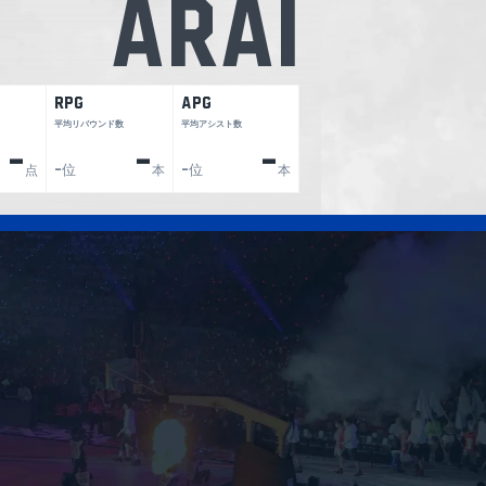
Arai
RPG
APG
平均リバウンド数
平均アシスト数
-
-
-
位
位
点
-
本
-
本
2026.03.15
【プレーまとめ】島根#5 新井 翔
ード】河村勇輝そっくり!? 全中優勝
GAME2｜03.15.2026 プロバスケ
世代PGがB1の舞台でゲーム&チーム