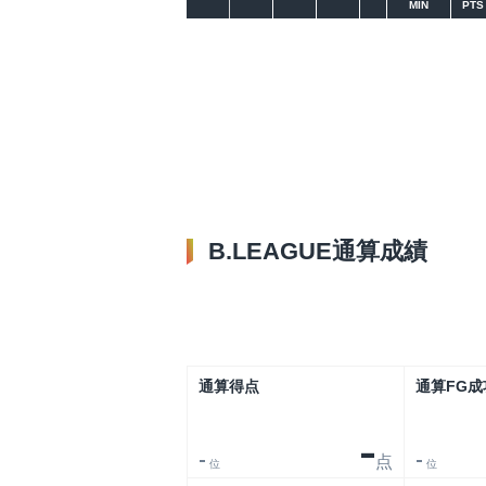
MIN
PTS
B.LEAGUE通算成績
通算得点
通算FG成
-
点
-
-
位
位