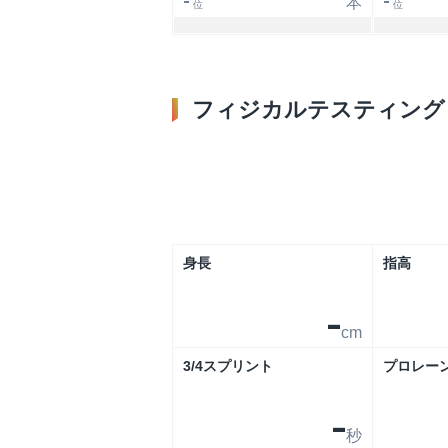
本
-
-
位
位
フィジカルテスティング
身長
指高
-
cm
3/4スプリント
プロレー
-
秒