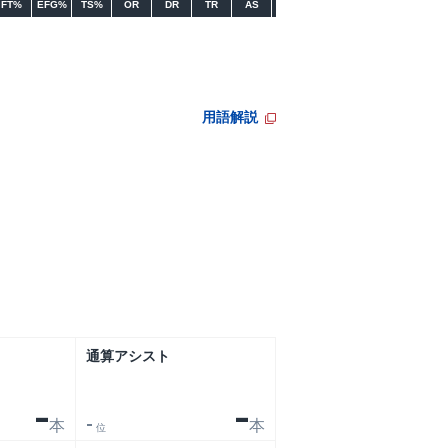
FT%
EFG%
TS%
OR
DR
TR
AS
AST/TO
TO
ST
用語解説
通算アシスト
-
-
本
本
-
位