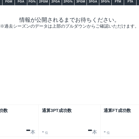
FGM
FGA
FG%
2FGM
2FGA
2FG%
3FGM
3FGA
3FG%
FTM
FTA
情報が公開されるまでお待ちください。
※過去シーズンのデータは上部のプルダウンからご確認いただけます。
リーグ
大会
功数
通算3PT成功数
通算FT成功数
-
-
本
本
-
-
位
位