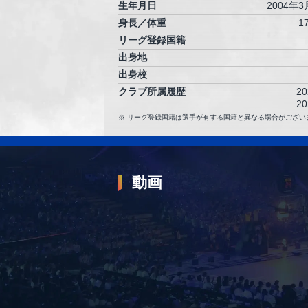
生年月日
2004年
身長／体重
1
リーグ登録国籍
出身地
出身校
クラブ所属履歴
20
20
リーグ登録国籍は選手が有する国籍と異なる場合がござい
動画
2026.05.02
【プレーまとめ】島根#5 新井 翔太｜第36
GAME1｜05.02.2026 プロバスケ (Bリーグ)