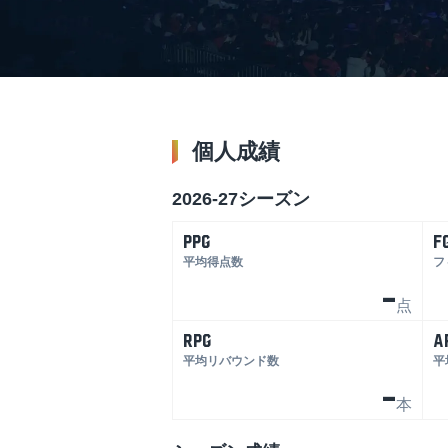
個人成績
2026-27シーズン
PPG
F
平均得点数
フ
-
点
RPG
A
平均リバウンド数
平
-
本