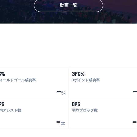
動画一覧
G%
3FG%
ィールドゴール成功率
3ポイント成功率
-
%
PG
BPG
均アシスト数
平均ブロック数
-
-
本