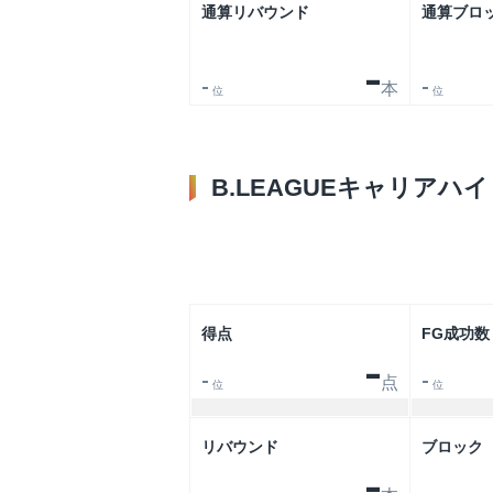
通算リバウンド
通算ブロ
-
本
-
-
位
位
B.LEAGUEキャリアハイ
得点
FG成功数
-
点
-
-
位
位
リバウンド
ブロック
-