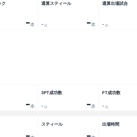
ック
通算スティール
通算出場試合
-
-
本
本
-
-
位
位
リーグ
大会
3PT成功数
FT成功数
-
-
本
本
-
-
位
位
スティール
出場時間
-
-