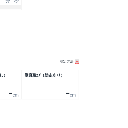
分
秒
測定方法
し）
垂直飛び（助走あり）
-
-
cm
cm