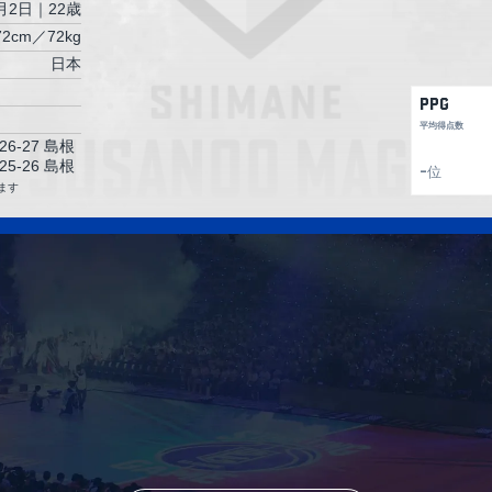
3月2日｜22歳
72cm／72kg
日本
PPG
平均得点数
26-27 島根
25-26 島根
位
-
ます
2026.04.24
2026.04.04
節
【ダブル新井】末恐ろしい新卒ルーキー！今「ア
ライ」がアツイ！
【超攻撃型ガ
経験を持つ次
ハイ！