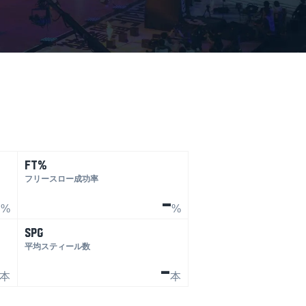
FT%
フリースロー成功率
-
-
%
%
SPG
平均スティール数
-
本
本