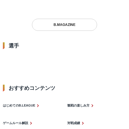
ギ…広島は9連勝なるか
ドから主導権を握りたい
見どころ・レポート
見どころ・レポート
見どころ・レポー
B.MAGAZINE
選手
2
3
1
小針 幸也
大浦 颯太
松脇 圭志
ポジション：
PG #2
ポジション：
PG #3
ポジション：
SG
おすすめコンテンツ​
はじめてのB.LEAGUE
観戦の楽しみ方
ゲームルール解説
対戦成績