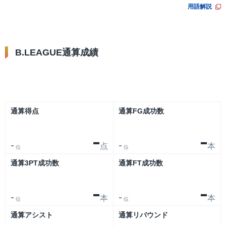
用語解説
B.LEAGUE通算成績
リーグ
大会
通算得点
通算FG成功数
-
-
点
本
-
-
位
位
通算3PT成功数
通算FT成功数
-
-
本
本
-
-
位
位
通算アシスト
通算リバウンド