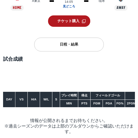
A東京
琉球
14:05
見どころ
HOME
AWAY
チケット購入
日程・結果
試合成績
シーズン
大会
プレイ時間
得点
フィールドゴール
DAY
VS
H/A
W/L
S
MIN
PTS
FGM
FGA
FG%
2FGM
情報が公開されるまでお待ちください。
※過去シーズンのデータは上部のプルダウンからご確認いただけま
す。