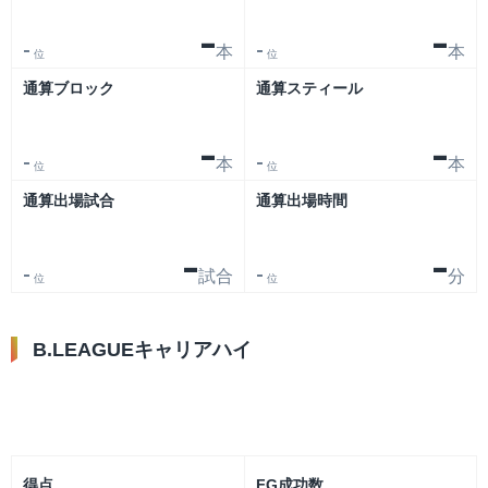
-
-
本
本
-
-
位
位
通算ブロック
通算スティール
-
-
本
本
-
-
位
位
通算出場試合
通算出場時間
-
-
試合
分
-
-
位
位
B.LEAGUEキャリアハイ
リーグ
大会
得点
FG成功数