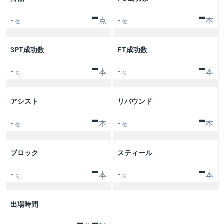
-
-
点
本
-
-
位
位
3PT成功数
FT成功数
-
-
本
本
-
-
位
位
アシスト
リバウンド
-
-
本
本
-
-
位
位
ブロック
スティール
-
-
本
本
-
-
位
位
出場時間