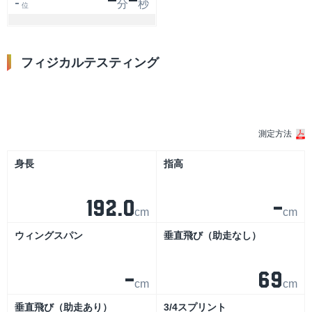
-
-
分
秒
-
位
フィジカルテスティング
シーズン
測定方法
身長
指高
192.0
-
cm
cm
ウィングスパン
垂直飛び（助走なし）
-
69
cm
cm
垂直飛び（助走あり）
3/4スプリント