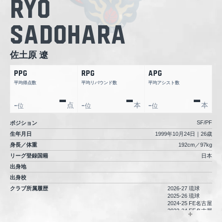
Ryo
Sadohara
佐土原 遼
PPG
RPG
APG
平均得点数
平均リバウンド数
平均アシスト数
-
-
-
点
本
本
位
位
位
-
-
-
SF/PF
ポジション
生年月日
1999年10月24日｜26歳
身長／体重
192cm／97kg
リーグ登録国籍
日本
出身地
出身校
クラブ所属履歴
2026-27 琉球
2025-26 琉球
2024-25 FE名古屋
2023-24 FE名古屋
2022-23 広島