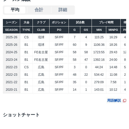
平均
合計
詳細
シーズン
大会
クラブ
ポジション
試合数
プレイ時間
得
SEASON
TYPE
CLUB
PO
G
GS
MIN
MINPG
PP
2025-26
CS
琉球
SF/PF
7
4
115:25
16:29
4.3
2025-26
B1
琉球
SF/PF
60
9
1106:36
18:26
6.4
2024-25
B1
FE名古屋
SF/PF
58
58
1723:55
29:43
12.
2023-24
B1
FE名古屋
SF/PF
58
47
1392:16
24:00
8.7
2022-23
CS
広島
SF/PF
3
0
44:24
14:48
5.0
2022-23
B1
広島
SF/PF
48
22
534:42
11:08
2.7
2021-22
B1
広島
SF/PF
35
0
279:09
7:58
1.9
2020-21
B1
広島
SF/PF
14
1
143:01
10:12
4.1
用語解説
ショットチャート
シーズン
大会
データ