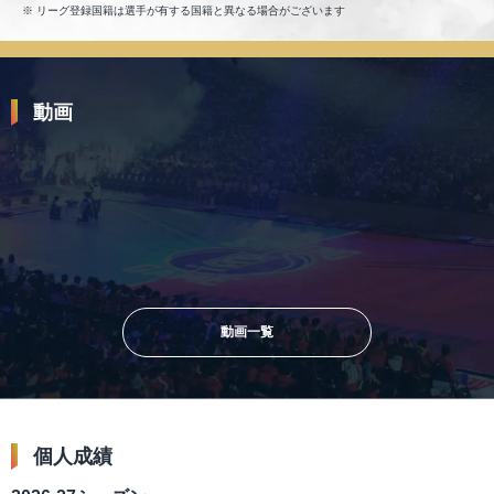
2021-22 広島
リーグ登録国籍は選手が有する国籍と異なる場合がございます
2020-21 広島
動画
2025.12.06
2025.09.09
2025.03.05
【プレーまとめ】琉球#8 佐土原
【注目移籍】新天地での活躍が期
【プレーまとめ】FE
遼｜第12節GAME1｜12.06.2025
待される5選手をピックアップ！
土原 遼｜第23節｜03.
プロバスケ (Bリーグ)
｜りそなグループ 2025-26
ロバスケ (Bリーグ)
SEASON
動画一覧
個人成績