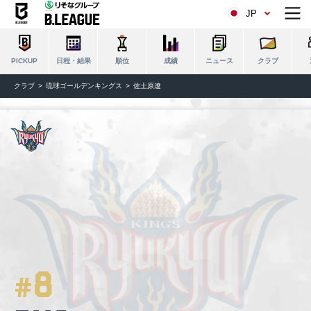
JP
日程・結果
順位
成績
ニュース
クラブ
PICKUP
クラブ
琉球ゴールデンキングス
佐土原遼
8
#