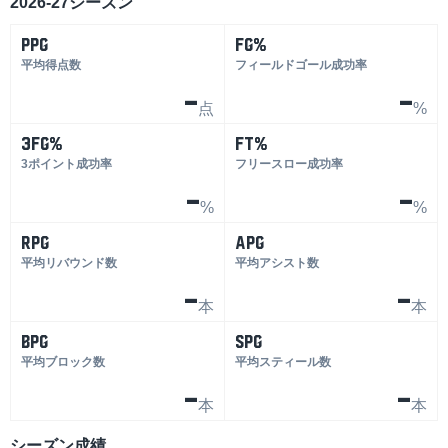
2026-27シーズン
PPG
FG%
平均得点数
フィールドゴール成功率
-
-
点
%
3FG%
FT%
3ポイント成功率
フリースロー成功率
-
-
%
%
RPG
APG
平均リバウンド数
平均アシスト数
-
-
本
本
BPG
SPG
平均ブロック数
平均スティール数
-
-
本
本
シーズン成績