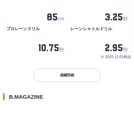
85
3.25
cm
秒
プロレーンドリル
レーンシャトルドリル
10.75
2.95
秒
秒
2025.12.01時点
成績詳細
B.MAGAZINE
2023.01.18
2022.11.18
2022.10.21
滋賀vs広島 |連敗を止めたい滋
千葉Jvs広島｜東西の首位が激
千葉J vs 滋賀 |
賀は第1Qのディフェンスがカ
突…ホームの千葉Jはリバウン
による司令塔対決