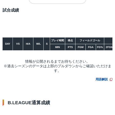
試合成績
シーズン
大会
プレイ時間
得点
フィールドゴール
DAY
VS
H/A
W/L
S
MIN
PTS
FGM
FGA
FG%
2FGM
情報が公開されるまでお待ちください。
※過去シーズンのデータは上部のプルダウンからご確認いただけま
す。
用語解説
B.LEAGUE通算成績
リーグ
大会