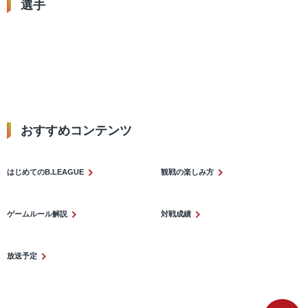
選手
0
3
田臥 勇太
トレイ・ケル
小川 敦也
ポジション：
PG #0
ポジション：
SG #3
ポジション：
PG
おすすめコンテンツ​
はじめてのB.LEAGUE
観戦の楽しみ方
ゲームルール解説
対戦成績
放送予定