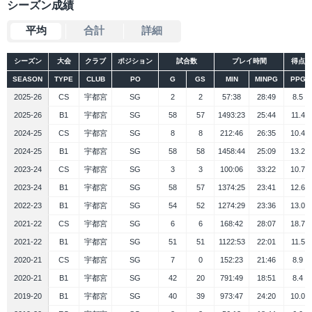
シーズン成績
平均
合計
詳細
シーズン
大会
クラブ
ポジション
試合数
プレイ時間
得点
SEASON
TYPE
CLUB
PO
G
GS
MIN
MINPG
PPG
2025-26
CS
宇都宮
SG
2
2
57:38
28:49
8.5
2025-26
B1
宇都宮
SG
58
57
1493:23
25:44
11.4
2024-25
CS
宇都宮
SG
8
8
212:46
26:35
10.4
2024-25
B1
宇都宮
SG
58
58
1458:44
25:09
13.2
2023-24
CS
宇都宮
SG
3
3
100:06
33:22
10.7
2023-24
B1
宇都宮
SG
58
57
1374:25
23:41
12.6
2022-23
B1
宇都宮
SG
54
52
1274:29
23:36
13.0
2021-22
CS
宇都宮
SG
6
6
168:42
28:07
18.7
2021-22
B1
宇都宮
SG
51
51
1122:53
22:01
11.5
2020-21
CS
宇都宮
SG
7
0
152:23
21:46
8.9
2020-21
B1
宇都宮
SG
42
20
791:49
18:51
8.4
2019-20
B1
宇都宮
SG
40
39
973:47
24:20
10.0