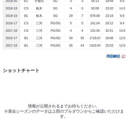
2019-20
EC
宇都宮
SG
3
3
56:13
18:44
6.0
2018-19
CS
栃木
SG
4
0
92:09
23:02
14.3
2018-19
B1
栃木
SG
29
7
676:08
23:18
9.9
2016-17
CS
三河
PG/SG
5
5
141:04
28:12
9.4
2017-18
CS
三河
PG/SG
4
4
131:26
32:51
13.8
2016-17
B1
三河
PG/SG
59
55
1719:07
29:08
12.9
2017-18
B1
三河
PG/SG
55
44
1423:44
25:53
12.9
用語解説
ショットチャート
シーズン
大会
データ
情報が公開されるまでお待ちください。
※過去シーズンのデータは上部のプルダウンからご確認いただけま
す。