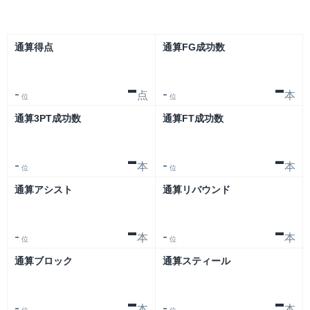
通算得点
通算FG成功数
-
-
点
本
-
-
位
位
通算3PT成功数
通算FT成功数
-
-
本
本
-
-
位
位
通算アシスト
通算リバウンド
-
-
本
本
-
-
位
位
通算ブロック
通算スティール
-
-
本
本
-
-