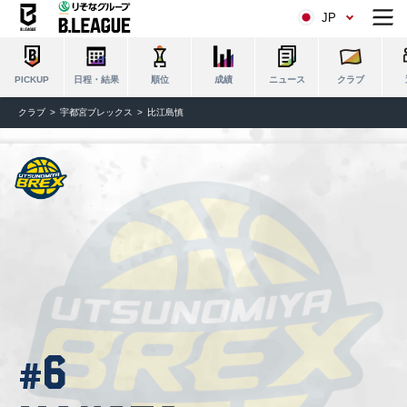
JP
日程・結果
順位
成績
ニュース
クラブ
PICKUP
クラブ
宇都宮ブレックス
比江島慎
6
#