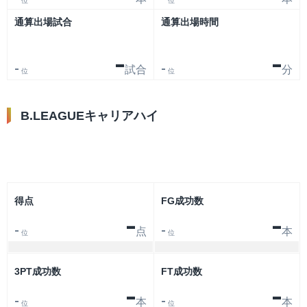
位
位
通算出場試合
通算出場時間
-
-
試合
分
-
-
位
位
B.LEAGUEキャリアハイ
リーグ
大会
得点
FG成功数
-
-
点
本
-
-
位
位
3PT成功数
FT成功数
-
-
本
本
-
-
位
位