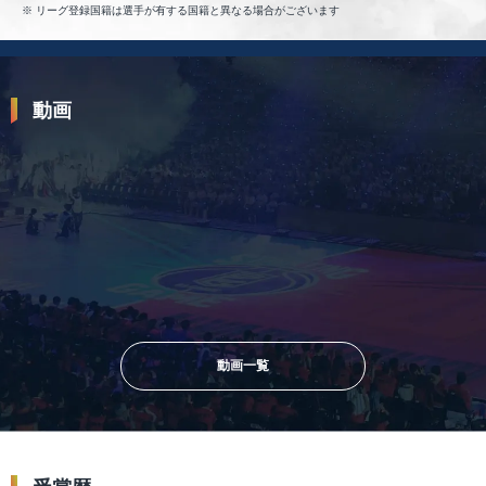
2021-22 宇都宮
リーグ登録国籍は選手が有する国籍と異なる場合がございます
2020-21 宇都宮
2019-20 宇都宮
2018-19 栃木
2017-18 三河
2016-17 三河
動画
2026.03.15
戻ってきた比江島慎 
2026.03.23
2026.06.30
国際大会でさらに力を発揮する #
【柳田将洋×比江島慎】勝負所を
比江島慎 の今シーズンの神プレー
任されてきたエースたちの“メンタ
10選！#Bリーグ
リティ”｜B.LEAGUE AWARD
SHOW 2025-26
動画一覧