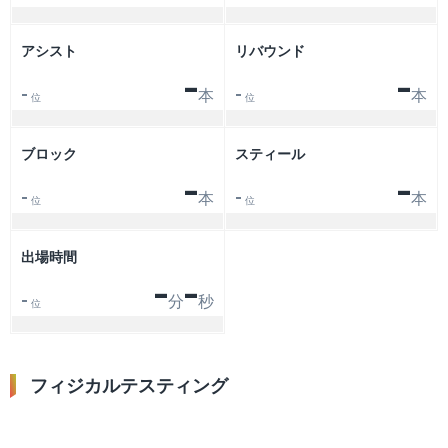
アシスト
リバウンド
-
-
本
本
-
-
位
位
ブロック
スティール
-
-
本
本
-
-
位
位
出場時間
-
-
分
秒
-
位
フィジカルテスティング
シーズン