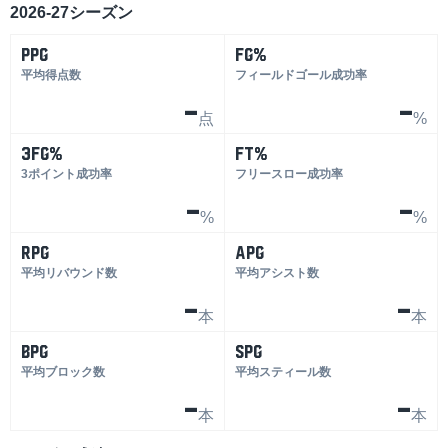
2026-27シーズン
PPG
FG%
平均得点数
フィールドゴール成功率
-
-
点
%
3FG%
FT%
3ポイント成功率
フリースロー成功率
-
-
%
%
RPG
APG
平均リバウンド数
平均アシスト数
-
-
本
本
BPG
SPG
平均ブロック数
平均スティール数
-
-
本
本