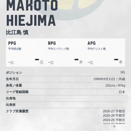
Makoto
Hiejima
比江島 慎
PPG
RPG
APG
平均得点数
平均リバウンド数
平均アシスト数
-
-
-
点
本
本
位
位
位
-
-
-
SG
ポジション
生年月日
1990年8月11日｜35歳
身長／体重
191cm／87kg
リーグ登録国籍
日本
出身地
出身校
クラブ所属履歴
2026-27 宇都宮
2025-26 宇都宮
2024-25 宇都宮
2023-24 宇都宮
2022-23 宇都宮