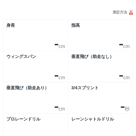
測定方法
身長
指高
-
-
cm
cm
ウィングスパン
垂直飛び（助走なし）
-
-
cm
cm
垂直飛び（助走あり）
3/4スプリント
-
-
cm
秒
プロレーンドリル
レーンシャトルドリル