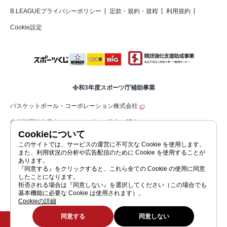
B.LEAGUEプライバシーポリシー
定款・規約・規程
利用規約
Cookie設定
令和3年度スポーツ庁補助事業
バスケットボール・コーポレーション株式会社
公益財団法人日本バスケットボール協会（JBA）
Cookieについて
公益社団法人ジャパン・プロフェッショナル・バスケットボールリーグ（コ
このサイトでは、サービスの運営に不可欠な Cookie を使用します。
また、利用状況の分析や広告配信のために Cookie を使用することが
ーポレートサイト）
あります。
『同意する』をクリックすると、これら全ての Cookie の使用に同意
したことになります。
拒否される場合は『同意しない』を選択してください（この場合でも
公益社団法人ジャパン・プロフェッショナル・バスケットボールリーグ
基本機能に必要な Cookie は使用されます）。
JAPAN PROFESSIONAL BASKETBALL LEAGUE
©JAPAN PROFESSIONAL BASKETBALL LEAGUE
Cookieの詳細
同意する
同意しない
チケット購入