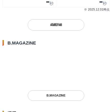
-
-
秒
秒
2025.12.01時点
成績詳細
B.MAGAZINE
2026.05.14
2026.05.14
2026.05.12
【PLAYBACK B.LEAGUE
【PLAYBACK B.LEAGUE
B.LEAGUE10
AWARD】ファジーカスからニ
AWARD】Bリーグアワードを
現役選手が選ぶ！
ュービルまで…Bリーグのコー
彩った感動と笑顔…歴史に刻ま
B.LEAGUE“オ
トで躍動した歴代のB1 レギュ
れた歴代名場面5選を振り返る
トプレーヤー”【
選手
その他
選手
ラーシーズン最優秀選手賞
（MVP）を振り返る
B.MAGAZINE